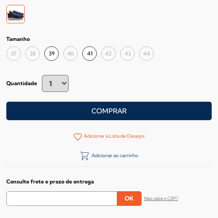
Tamanho
37
38
39
40
41
42
43
44
Quantidade
COMPRAR
Adicionar à Lista de Desejos
Adicionar ao carrinho
Consulte frete e prazo de entrega
Não sabe o CEP?