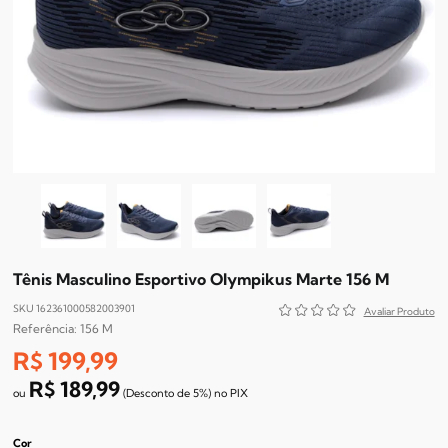
Tênis Masculino Esportivo Olympikus Marte 156 M
SKU 162361000582003901
156 M
R$ 199,99
R$ 189,99
(Desconto
de
5%)
no
PIX
Cor