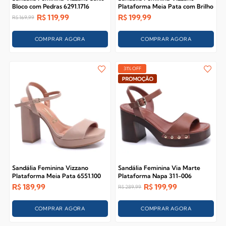
Bloco com Pedras 6291.1716
Plataforma Meia Pata com Brilho
6551.105
R$
119,99
R$
199,99
R$
169,99
COMPRAR AGORA
COMPRAR AGORA
31% OFF
Sandália Feminina Vizzano
Sandália Feminina Via Marte
Plataforma Meia Pata 6551.100
Plataforma Napa 311-006
Bege
Ganache
R$
189,99
R$
199,99
R$
289,99
COMPRAR AGORA
COMPRAR AGORA