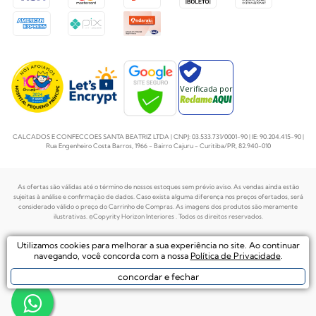
Verificada por
CALCADOS E CONFECCOES SANTA BEATRIZ LTDA | CNPJ: 03.533.731/0001-90 | IE: 90.204.415-90 |
Rua Engenheiro Costa Barros, 1966 - Bairro Cajuru - Curitiba/PR, 82.940-010
As ofertas são válidas até o término de nossos estoques sem prévio aviso. As vendas ainda estão
sujeitas à análise e confirmação de dados. Caso exista alguma diferença nos preços
ofertados, será
considerado válido o preço do Carrinho de Compras. As imagens dos produtos são meramente
ilustrativas. ©Copyrity Horizon Interiores . Todos os direitos reservados.
Plataforma de
Utilizamos cookies para melhorar a sua experiência no site. Ao continuar
Desenvolvido por
Ecommerce by
navegando, você concorda com a nossa
Política de Privacidade
.
concordar e fechar