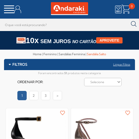
0
10x
SEM JUROS
APROVEITE
NO CARTÃO
Home
Feminino
Sandálias Feminina
Sandália Salto
FILTROS
Limpar Filtros
Foram encontrados
51
produtos nesta categoria
ORDENAR POR:
1
2
3
>