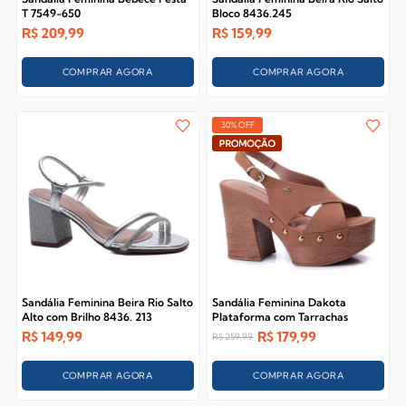
T 7549-650
Bloco 8436.245
R$
209,99
R$
159,99
COMPRAR AGORA
COMPRAR AGORA
30% OFF
Sandália Feminina Beira Rio Salto
Sandália Feminina Dakota
Alto com Brilho 8436. 213
Plataforma com Tarrachas
DB032
R$
149,99
R$
179,99
R$
259,99
COMPRAR AGORA
COMPRAR AGORA