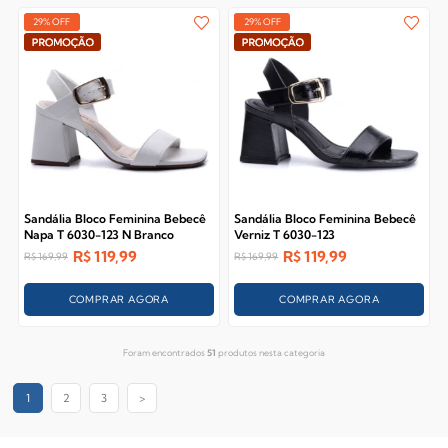
29% OFF
29% OFF
Sandália Bloco Feminina Bebecê
Sandália Bloco Feminina Bebecê
Napa T 6030-123 N Branco
Verniz T 6030-123
R$
119,99
R$
119,99
R$
169,99
R$
169,99
COMPRAR AGORA
COMPRAR AGORA
Foram encontrados
51
produtos nesta categoria
1
2
3
>