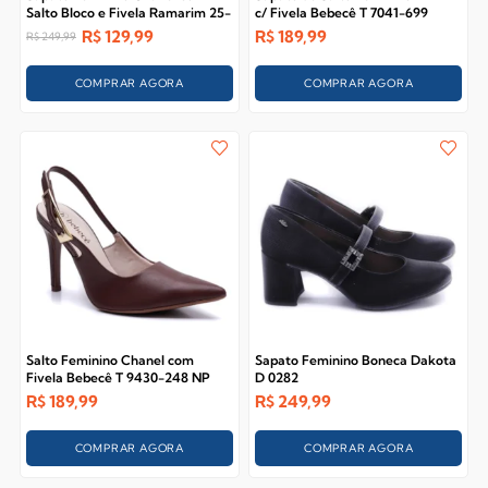
Salto Bloco e Fivela Ramarim 25-
c/ Fivela Bebecê T 7041-699
18102
R$
129,99
R$
189,99
R$
249,99
COMPRAR AGORA
COMPRAR AGORA
Salto Feminino Chanel com
Sapato Feminino Boneca Dakota
Fivela Bebecê T 9430-248 NP
D 0282
R$
189,99
R$
249,99
COMPRAR AGORA
COMPRAR AGORA