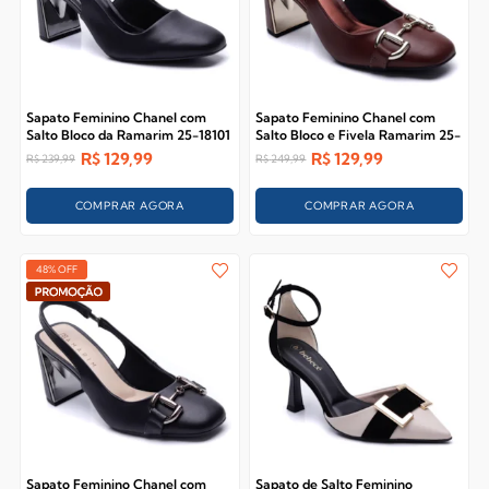
Sapato Feminino Chanel com
Sapato Feminino Chanel com
Salto Bloco da Ramarim 25-18101
Salto Bloco e Fivela Ramarim 25-
18102
R$
129,99
R$
129,99
R$
239,99
R$
249,99
COMPRAR AGORA
COMPRAR AGORA
48% OFF
Sapato Feminino Chanel com
Sapato de Salto Feminino