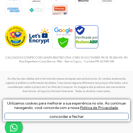
Verificada por
CALCADOS E CONFECCOES SANTA BEATRIZ LTDA | CNPJ: 03.533.731/0001-90 | IE: 90.204.415-90 |
Rua Engenheiro Costa Barros, 1966 - Bairro Cajuru - Curitiba/PR, 82.940-010
As ofertas são válidas até o término de nossos estoques sem prévio aviso. As vendas ainda estão
sujeitas à análise e confirmação de dados. Caso exista alguma diferença nos preços
ofertados, será
considerado válido o preço do Carrinho de Compras. As imagens dos produtos são meramente
ilustrativas. ©Copyrity Horizon Interiores . Todos os direitos reservados.
Plataforma de
Utilizamos cookies para melhorar a sua experiência no site. Ao continuar
Desenvolvido por
Ecommerce by
navegando, você concorda com a nossa
Política de Privacidade
.
concordar e fechar