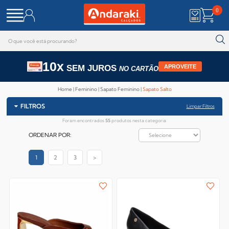
0
10x
SEM JUROS
APROVEITE
NO CARTÃO
Home
Feminino
Sapato Feminino
Sapato Salto
FILTROS
Limpar Filtros
Foram encontrados
55
produtos nesta categoria
ORDENAR POR:
1
2
3
>