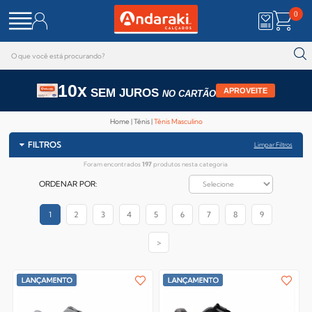
0
10x
SEM JUROS
APROVEITE
NO CARTÃO
Home
Tênis
Tênis Masculino
FILTROS
Limpar Filtros
Foram encontrados
197
produtos nesta categoria
ORDENAR POR:
1
2
3
4
5
6
7
8
9
>