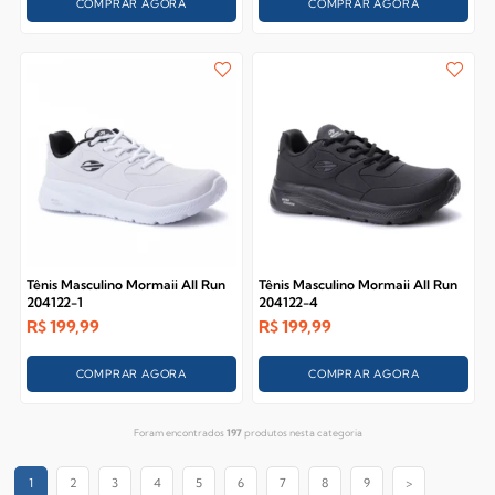
COMPRAR AGORA
COMPRAR AGORA
Tênis Masculino Mormaii All Run
Tênis Masculino Mormaii All Run
204122-1
204122-4
R$
199,99
R$
199,99
COMPRAR AGORA
COMPRAR AGORA
Foram encontrados
197
produtos nesta categoria
1
2
3
4
5
6
7
8
9
>