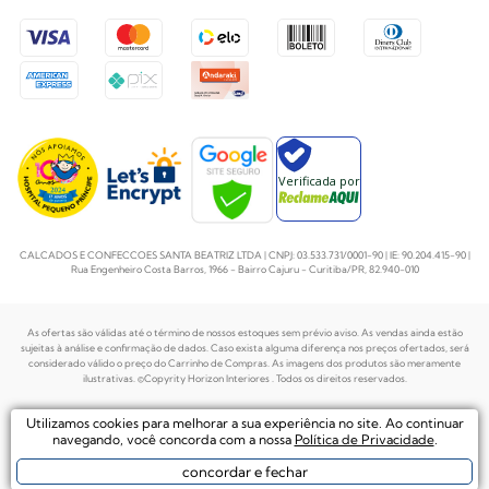
Verificada por
CALCADOS E CONFECCOES SANTA BEATRIZ LTDA | CNPJ: 03.533.731/0001-90 | IE: 90.204.415-90 |
Rua Engenheiro Costa Barros, 1966 - Bairro Cajuru - Curitiba/PR, 82.940-010
As ofertas são válidas até o término de nossos estoques sem prévio aviso. As vendas ainda estão
sujeitas à análise e confirmação de dados. Caso exista alguma diferença nos preços
ofertados, será
considerado válido o preço do Carrinho de Compras. As imagens dos produtos são meramente
ilustrativas. ©Copyrity Horizon Interiores . Todos os direitos reservados.
Plataforma de
Utilizamos cookies para melhorar a sua experiência no site. Ao continuar
Desenvolvido por
Ecommerce by
navegando, você concorda com a nossa
Política de Privacidade
.
concordar e fechar