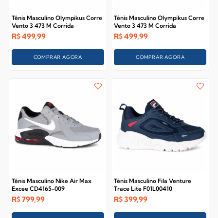
Tênis Masculino Olympikus Corre
Tênis Masculino Olympikus Corre
Vento 3 473 M Corrida
Vento 3 473 M Corrida
R$
499,99
R$
499,99
COMPRAR AGORA
COMPRAR AGORA
Tênis Masculino Nike Air Max
Tênis Masculino Fila Venture
Excee CD4165-009
Trace Lite F01L00410
R$
799,99
R$
399,99