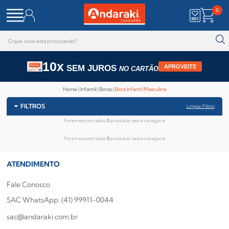
0
10x
SEM JUROS
APROVEITE
NO CARTÃO
Home
Infantil
Botas
Bota Infantil Masculina
FILTROS
Limpar Filtros
Foram encontrados
0
produtos nesta categoria
Foram encontrados
0
produtos nesta categoria
ATENDIMENTO
Fale Conosco
SAC WhatsApp: (41) 99911-0044
sac@andaraki.com.br