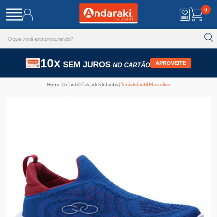
0
10x
SEM JUROS
APROVEITE
NO CARTÃO
Home
Infantil
Calçados Infantis
Tênis Infantil Masculino