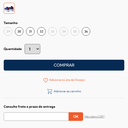
Tamanho
29
30
31
32
33
34
35
36
Quantidade
COMPRAR
Adicionar à Lista de Desejos
Adicionar ao carrinho
Consulte frete e prazo de entrega
Não sabe o CEP?