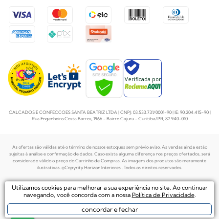
Verificada por
CALCADOS E CONFECCOES SANTA BEATRIZ LTDA | CNPJ: 03.533.731/0001-90 | IE: 90.204.415-90 |
Rua Engenheiro Costa Barros, 1966 - Bairro Cajuru - Curitiba/PR, 82.940-010
As ofertas são válidas até o término de nossos estoques sem prévio aviso. As vendas ainda estão
sujeitas à análise e confirmação de dados. Caso exista alguma diferença nos preços
ofertados, será
considerado válido o preço do Carrinho de Compras. As imagens dos produtos são meramente
ilustrativas. ©Copyrity Horizon Interiores . Todos os direitos reservados.
Plataforma de
Utilizamos cookies para melhorar a sua experiência no site. Ao continuar
Desenvolvido por
Ecommerce by
navegando, você concorda com a nossa
Política de Privacidade
.
concordar e fechar