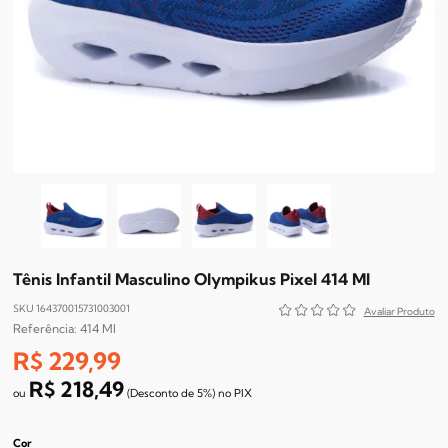
Tênis Infantil Masculino Olympikus Pixel 414 MI
SKU 164370015731003001
414 MI
R$ 229,99
R$ 218,49
(Desconto
de
5%)
no
PIX
Cor