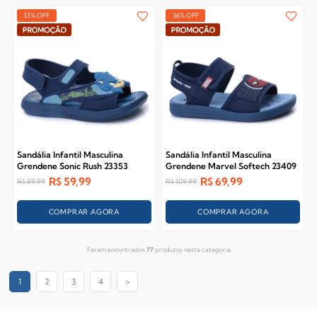
33% OFF
36% OFF
Sandália Infantil Masculina
Sandália Infantil Masculina
Grendene Sonic Rush 23353
Grendene Marvel Softech 23409
R$
59,99
R$
69,99
R$
89,99
R$
109,99
COMPRAR AGORA
COMPRAR AGORA
Foram encontrados
77
produtos nesta categoria
1
2
3
4
>