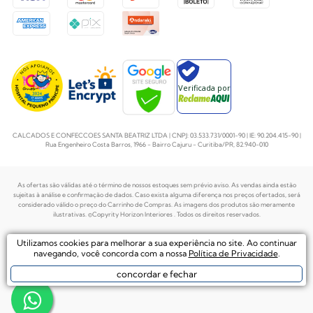
Verificada por
CALCADOS E CONFECCOES SANTA BEATRIZ LTDA | CNPJ: 03.533.731/0001-90 | IE: 90.204.415-90 |
Rua Engenheiro Costa Barros, 1966 - Bairro Cajuru - Curitiba/PR, 82.940-010
As ofertas são válidas até o término de nossos estoques sem prévio aviso. As vendas ainda estão
sujeitas à análise e confirmação de dados. Caso exista alguma diferença nos preços
ofertados, será
considerado válido o preço do Carrinho de Compras. As imagens dos produtos são meramente
ilustrativas. ©Copyrity Horizon Interiores . Todos os direitos reservados.
Plataforma de
Utilizamos cookies para melhorar a sua experiência no site. Ao continuar
Desenvolvido por
Ecommerce by
navegando, você concorda com a nossa
Política de Privacidade
.
concordar e fechar