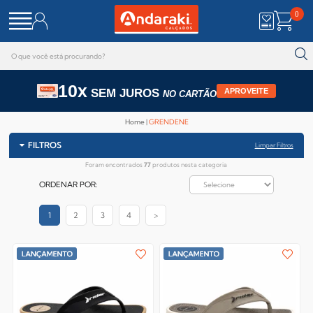
0
10x
SEM JUROS
APROVEITE
NO CARTÃO
Home
GRENDENE
FILTROS
Limpar Filtros
Foram encontrados
77
produtos nesta categoria
ORDENAR POR:
1
2
3
4
>