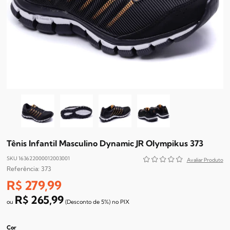
Tênis Infantil Masculino Dynamic JR Olympikus 373
SKU 163622000012003001
373
R$ 279,99
R$ 265,99
(Desconto
de
5%)
no
PIX
Cor