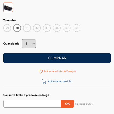
Tamanho
29
30
31
32
33
34
35
36
Quantidade
COMPRAR
Adicionar à Lista de Desejos
Adicionar ao carrinho
Consulte frete e prazo de entrega
Não sabe o CEP?