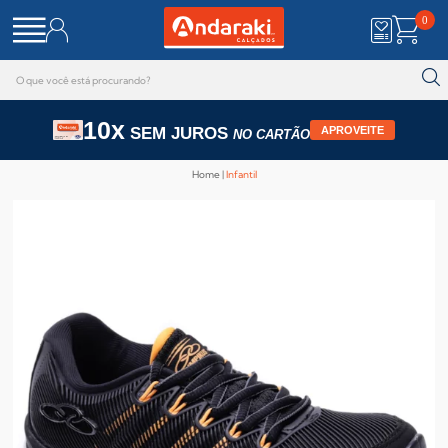
0
10x
SEM JUROS
APROVEITE
NO CARTÃO
Home
Infantil