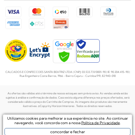
Verificada por
CALCADOS E CONFECCOES SANTA BEATRIZ LTDA | CNPJ: 03.533.731/0001-90 | IE: 90.204.415-90 |
Rua Engenheiro Costa Barros, 1966 - Bairro Cajuru - Curitiba/PR, 82.940-010
As ofertas são válidas até o término de nossos estoques sem prévio aviso. As vendas ainda estão
sujeitas à análise e confirmação de dados. Caso exista alguma diferença nos preços
ofertados, será
considerado válido o preço do Carrinho de Compras. As imagens dos produtos são meramente
ilustrativas. ©Copyrity Horizon Interiores . Todos os direitos reservados.
Plataforma de
Utilizamos cookies para melhorar a sua experiência no site. Ao continuar
Desenvolvido por
Ecommerce by
navegando, você concorda com a nossa
Política de Privacidade
.
concordar e fechar