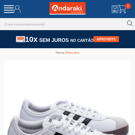
0
10x
SEM JUROS
APROVEITE
NO CARTÃO
Home
Masculino