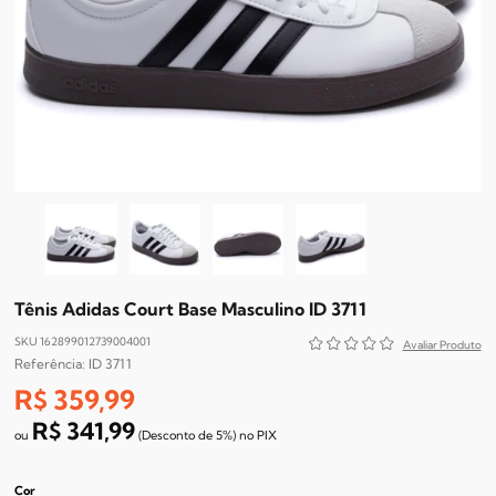
Tênis Adidas Court Base Masculino ID 3711
SKU 162899012739004001
ID 3711
R$ 359,99
R$ 341,99
(Desconto
de
5%)
no
PIX
Cor