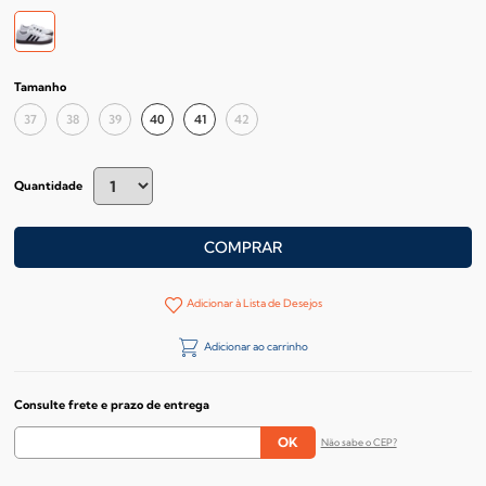
Tamanho
37
38
39
40
41
42
Quantidade
COMPRAR
Adicionar à Lista de Desejos
Adicionar ao carrinho
Consulte frete e prazo de entrega
Não sabe o CEP?