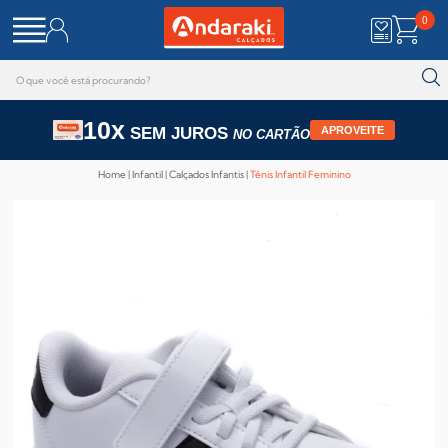
0
10x
SEM JUROS
APROVEITE
NO CARTÃO
Home
Infantil
Calçados Infantis
Tênis Infantil Feminino