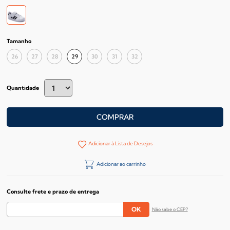
Tamanho
26
27
28
29
30
31
32
Quantidade
COMPRAR
Adicionar à Lista de Desejos
Adicionar ao carrinho
Consulte frete e prazo de entrega
Não sabe o CEP?