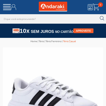
0
10x
SEM JUROS
APROVEITE
NO CARTÃO
Home
Tênis
Tênis Feminino
Tênis Casual