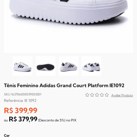
Tênis Feminino Adidas Grand Court Platform IE1092
SKU 163706000039003501
IE 1092
R$ 399,99
R$ 379,99
(Desconto
de
5%)
no
PIX
Cor