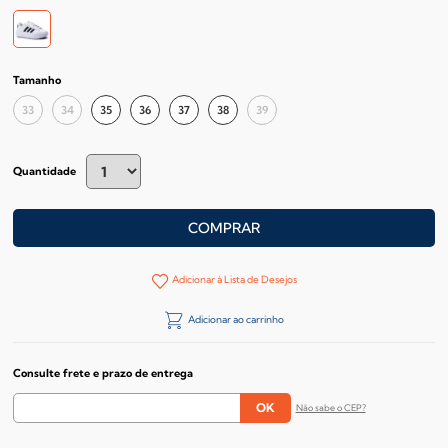
Tamanho
33
34
35
36
37
38
39
Quantidade
COMPRAR
Adicionar à Lista de Desejos
Adicionar ao carrinho
Consulte frete e prazo de entrega
Não sabe o CEP?