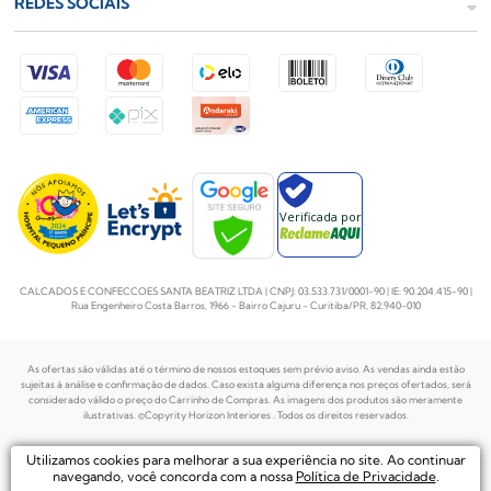
REDES SOCIAIS
Verificada por
CALCADOS E CONFECCOES SANTA BEATRIZ LTDA | CNPJ: 03.533.731/0001-90 | IE: 90.204.415-90 |
Rua Engenheiro Costa Barros, 1966 - Bairro Cajuru - Curitiba/PR, 82.940-010
As ofertas são válidas até o término de nossos estoques sem prévio aviso. As vendas ainda estão
sujeitas à análise e confirmação de dados. Caso exista alguma diferença nos preços
ofertados, será
considerado válido o preço do Carrinho de Compras. As imagens dos produtos são meramente
ilustrativas. ©Copyrity Horizon Interiores . Todos os direitos reservados.
Plataforma de
Utilizamos cookies para melhorar a sua experiência no site. Ao continuar
Desenvolvido por
Ecommerce by
navegando, você concorda com a nossa
Política de Privacidade
.