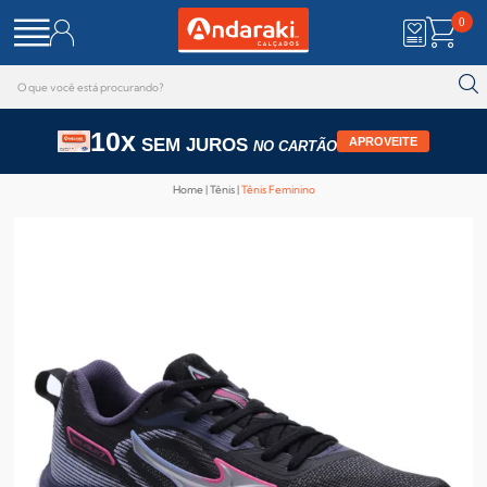
0
10x
SEM JUROS
APROVEITE
NO CARTÃO
Home
Tênis
Tênis Feminino