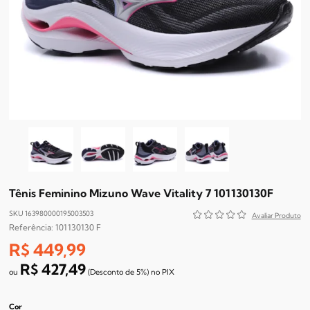
Tênis Feminino Mizuno Wave Vitality 7 101130130F
SKU 163980000195003503
101130130 F
R$ 449,99
R$ 427,49
(Desconto
de
5%)
no
PIX
Cor