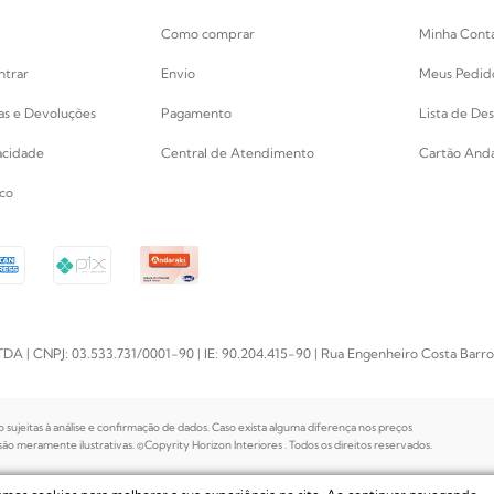
Como comprar
Minha Cont
ntrar
Envio
Meus Pedid
cas e Devoluções
Pagamento
Lista de Des
vacidade
Central de Atendimento
Cartão Anda
co
PJ: 03.533.731/0001-90 | IE: 90.204.415-90 | Rua Engenheiro Costa Barros, 
o sujeitas à análise e confirmação de dados. Caso exista alguma diferença nos preços
o meramente ilustrativas. ©Copyrity Horizon Interiores . Todos os direitos reservados.