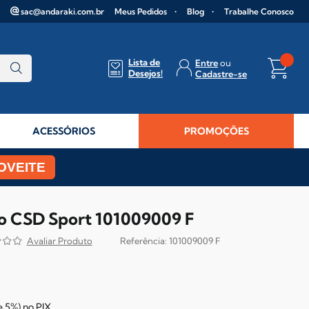
sac@andaraki.com.br
Meus Pedidos
Blog
Trabalhe Conosco
Lista de
Entre
Desejos!
Cadastre-se
ACESSÓRIOS
PROMOÇÕES
OVEITE
no CSD Sport 101009009 F
101009009 F
e
5%)
no
PIX