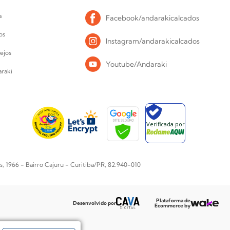
a
Facebook/andarakicalcados
os
Instagram/andarakicalcados
ejos
Youtube/Andaraki
raki
Verificada por
1966 - Bairro Cajuru - Curitiba/PR, 82.940-010
Plataforma de
Desenvolvido por
Ecommerce by