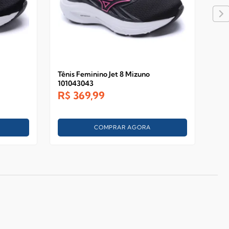
Tênis Feminino Jet 8 Mizuno
Tên
101043043
101
R$
369,99
R$
COMPRAR AGORA