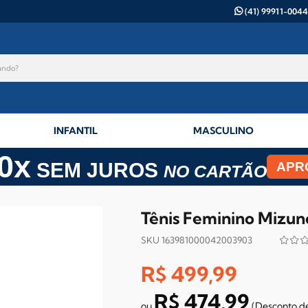
(41) 99911-0044
INFANTIL
MASCULINO
0x
SEM JUROS
APR
NO CARTÃO
Tênis Feminino Mizu
SKU 163981000042003903
R$ 499,99
R$ 474,99
(Desconto
d