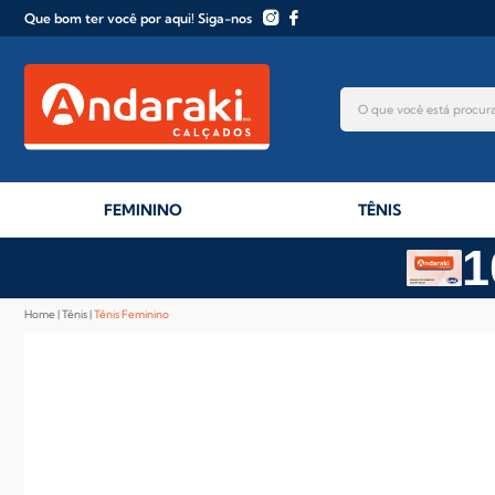
Que bom ter você por aqui! Siga-nos
FEMININO
TÊNIS
1
Home
Tênis
Tênis Feminino