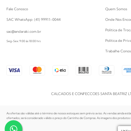
Fale Conosco
Quem Somos
SAC WhatsApp: (41) 99911-0044
Onde Nos Enco
Política de Tro
sac@andaraki.com.br
Política de Pri
Seg-Sex: 9:00 às 18:00 hrs
Trabalhe Conos
CALCADOS E CONFECCOES SANTA BEATRIZ LTDA | CN
As ofertas são válidas até o término de nossos estoques sem prévio aviso. As vendas ainda estã
ofertados, será considerado válido o preço do Carrinho de Compras. As imagens dos produtos sã