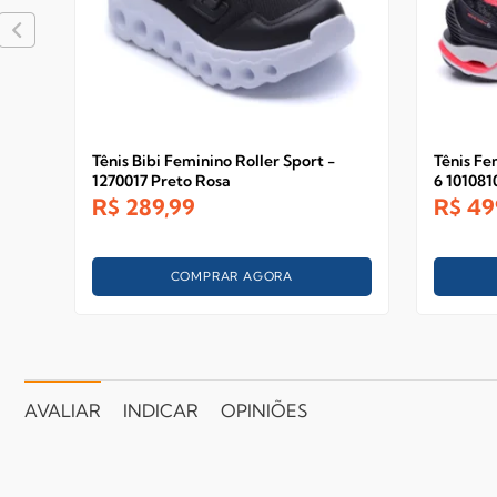
Tênis Bibi Feminino Roller Sport -
Tênis Fe
1270017 Preto Rosa
6 101081
R$
289,99
R$
49
COMPRAR AGORA
AVALIAR
INDICAR
OPINIÕES