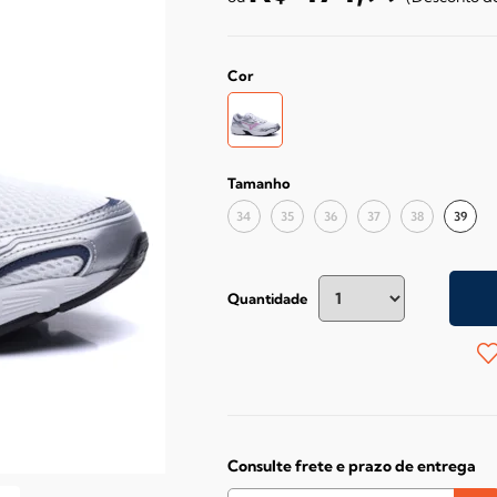
Cor
Tamanho
34
35
36
37
38
39
Quantidade
Consulte frete e prazo de entrega