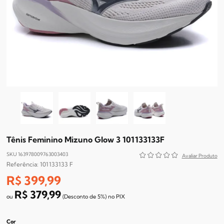
Tênis Feminino Mizuno Glow 3 101133133F
SKU 163978009763003403
101133133 F
R$ 399,99
R$ 379,99
(Desconto
de
5%)
no
PIX
Cor