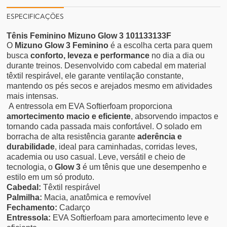
ESPECIFICAÇÕES
Tênis Feminino Mizuno Glow 3 101133133F
O
Mizuno Glow 3 Feminino
é a escolha certa para quem
busca
conforto, leveza e performance
no dia a dia ou
durante treinos. Desenvolvido com cabedal em material
têxtil respirável, ele garante ventilação constante,
mantendo os pés secos e arejados mesmo em atividades
mais intensas.
A entressola em EVA Softierfoam proporciona
amortecimento macio e eficiente
, absorvendo impactos e
tornando cada passada mais confortável.
O solado em
borracha de alta resistência garante
aderência e
durabilidade
, ideal para caminhadas, corridas leves,
academia ou uso casual. Leve, versátil e cheio de
tecnologia, o
Glow 3
é um tênis que une desempenho e
estilo em um só produto.
Cabedal:
Têxtil respirável
Palmilha:
Macia, anatômica e removível
Fechamento:
Cadarço
Entressola:
EVA Softierfoam para amortecimento leve e