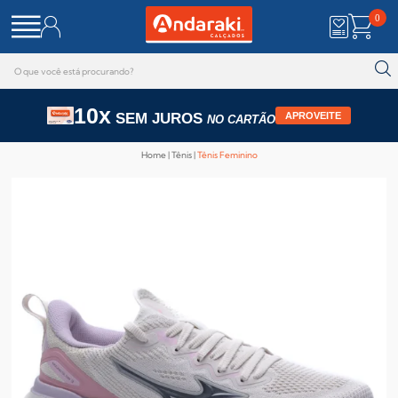
0
10x
SEM JUROS
APROVEITE
NO CARTÃO
Home
Tênis
Tênis Feminino