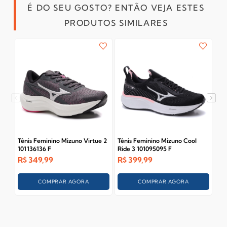
É DO SEU GOSTO? ENTÃO VEJA ESTES
PRODUTOS SIMILARES
Tênis Feminino Mizuno Virtue 2
Tênis Feminino Mizuno Cool
Tên
101136136 F
Ride 3 101095095 F
Ol
R$
349,99
R$
399,99
R$
COMPRAR AGORA
COMPRAR AGORA