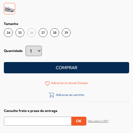
Tamanho
34
35
36
37
38
39
Quantidade
COMPRAR
Adicionar à Lista de Desejos
Adicionar ao carrinho
Consulte frete e prazo de entrega
Não sabe o CEP?