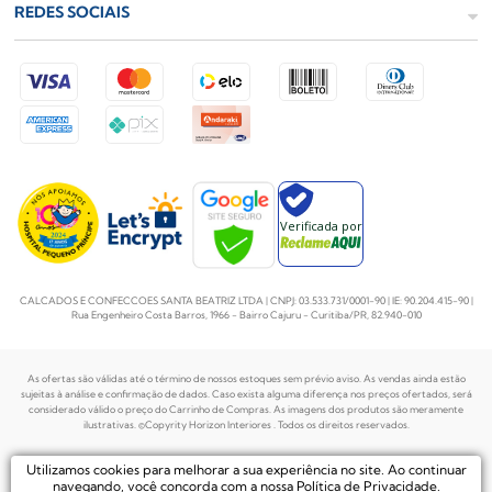
REDES SOCIAIS
Verificada por
CALCADOS E CONFECCOES SANTA BEATRIZ LTDA | CNPJ: 03.533.731/0001-90 | IE: 90.204.415-90 |
Rua Engenheiro Costa Barros, 1966 - Bairro Cajuru - Curitiba/PR, 82.940-010
As ofertas são válidas até o término de nossos estoques sem prévio aviso. As vendas ainda estão
sujeitas à análise e confirmação de dados. Caso exista alguma diferença nos preços
ofertados, será
considerado válido o preço do Carrinho de Compras. As imagens dos produtos são meramente
ilustrativas. ©Copyrity Horizon Interiores . Todos os direitos reservados.
Plataforma de
Utilizamos cookies para melhorar a sua experiência no site. Ao continuar
Desenvolvido por
Ecommerce by
navegando, você concorda com a nossa
Política de Privacidade
.