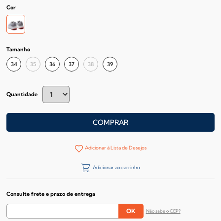
Cor
Tamanho
34
35
36
37
38
39
Quantidade
COMPRAR
Adicionar à Lista de Desejos
Adicionar ao carrinho
Consulte frete e prazo de entrega
Não sabe o CEP?