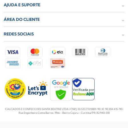
AJUDA E SUPORTE
ÁREA DO CLIENTE
REDES SOCIAIS
Verificada por
CALCADOS E CONFECCOES SANTA BEATRIZ LTDA | CNPJ: 03.533.731/0001-90 | IE: 90.204.415-90 |
Rua Engenheiro Costa Barros, 1966 - Bairro Cajuru - Curitiba/PR, 82.940-010