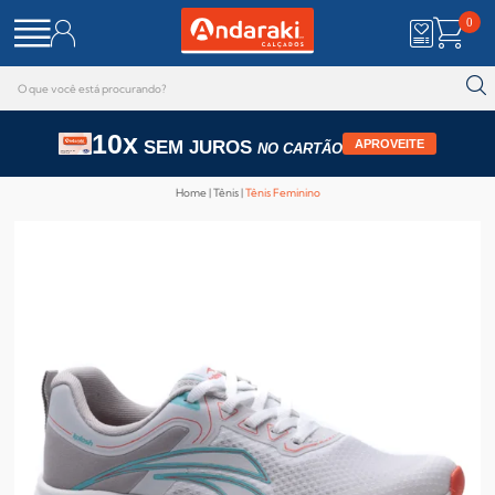
0
10x
SEM JUROS
APROVEITE
NO CARTÃO
Home
Tênis
Tênis Feminino