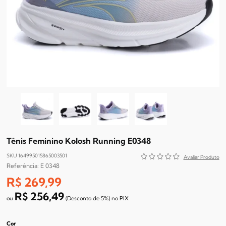
Tênis Feminino Kolosh Running E0348
SKU 164995015865003501
E 0348
R$ 269,99
R$ 256,49
(Desconto
de
5%)
no
PIX
Cor