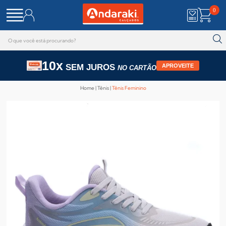
0
10x
SEM JUROS
APROVEITE
NO CARTÃO
Home
Tênis
Tênis Feminino