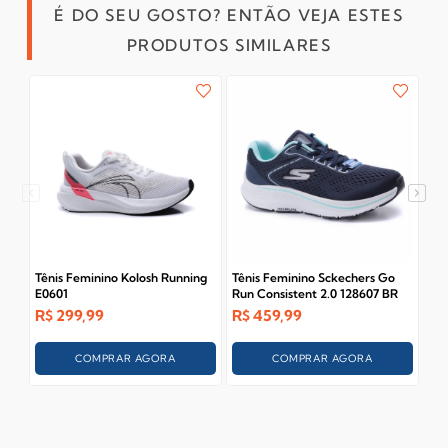
É DO SEU GOSTO? ENTÃO VEJA ESTES
PRODUTOS SIMILARES
Tênis Feminino Kolosh Running
Tênis Feminino Sckechers Go
Tên
E0601
Run Consistent 2.0 128607 BR
4 1
R$
299,99
R$
459,99
R$
COMPRAR AGORA
COMPRAR AGORA