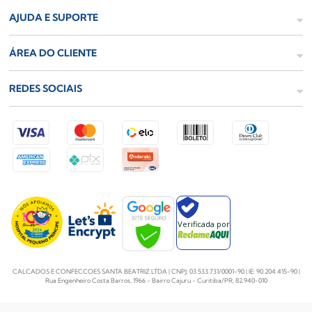
AJUDA E SUPORTE
ÁREA DO CLIENTE
REDES SOCIAIS
Verificada por
CALCADOS E CONFECCOES SANTA BEATRIZ LTDA | CNPJ: 03.533.731/0001-90 | IE: 90.204.415-90 |
Rua Engenheiro Costa Barros, 1966 - Bairro Cajuru - Curitiba/PR, 82.940-010