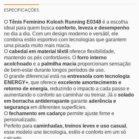
ESPECIFICAÇÕES
O
Tênis Feminino Kolosh Running E0348
é a escolha
ideal para quem busca
conforto, leveza e desempenho
no dia a dia. Com um design moderno e versátil, ele
combina estilo esportivo com tecnologias que garantem
uma pisada muito mais macia.
O
cabedal em material têxtil
oferece flexibilidade,
mantendo os pés confortáveis. O
forro interno
acolchoado
e a
palmilha macia
proporcionam sensação
de bem-estar durante longos períodos de uso.
O grande diferencial está na
entressola com tecnologia
ENERGY+
, que oferece
excelente amortecimento e
retorno de energia
, reduzindo o impacto a cada passo e
aumentando o conforto ao caminhar ou treinar. Já o
solado
em borracha antiderrapante
garante
aderência e
segurança
em diferentes superfícies.
O
fechamento em cadarço
permite ajuste firme e
personalizado.
Perfeito para
caminhadas, treinos leves e uso casual
,
esse modelo une tecnologia, estilo e conforto em um só
calçado.