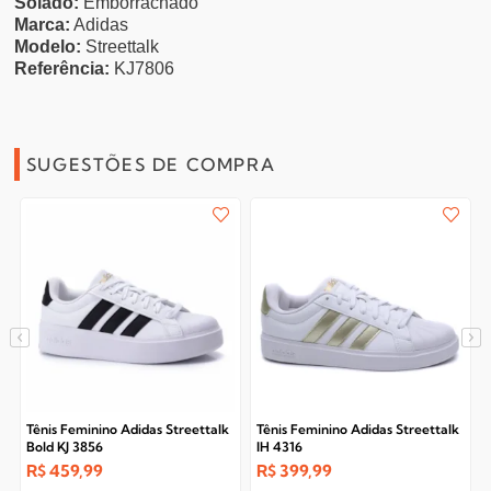
Solado:
Emborrachado
Marca:
Adidas
Modelo:
Streettalk
Referência:
KJ7806
SUGESTÕES DE COMPRA
Tênis Feminino Adidas Streettalk
Tênis Feminino Adidas Streettalk
Bold KJ 3856
IH 4316
R$
459,99
R$
399,99