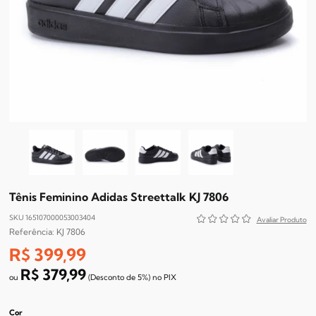
Tênis Feminino Adidas Streettalk KJ 7806
SKU 165107000053003404
KJ 7806
R$ 399,99
R$ 379,99
(Desconto
de
5%)
no
PIX
Cor