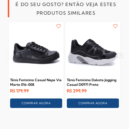
É DO SEU GOSTO? ENTÃO VEJA ESTES
PRODUTOS SIMILARES
Tênis Feminino Casual Napa Via
Tênis Feminino Dakota Jogging
Tên
Marte 016-008
Casual D0971 Preto
4 1
R$
179,99
R$
299,99
R$
COMPRAR AGORA
COMPRAR AGORA