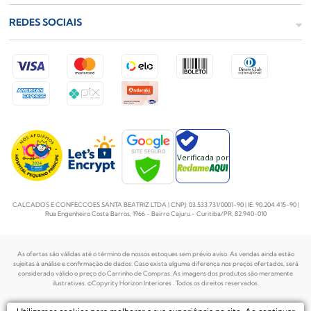
REDES SOCIAIS
Verificada por
CALCADOS E CONFECCOES SANTA BEATRIZ LTDA | CNPJ: 03.533.731/0001-90 | IE: 90.204.415-90 |
Rua Engenheiro Costa Barros, 1966 - Bairro Cajuru - Curitiba/PR, 82.940-010
As ofertas são válidas até o término de nossos estoques sem prévio aviso. As vendas ainda estão
sujeitas à análise e confirmação de dados. Caso exista alguma diferença nos preços
ofertados, será
considerado válido o preço do Carrinho de Compras. As imagens dos produtos são meramente
ilustrativas. ©Copyrity Horizon Interiores . Todos os direitos reservados.
Plataforma de