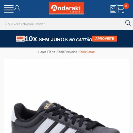
0
10x
SEM JUROS
APROVEITE
NO CARTÃO
Home
Tênis
Tênis Feminino
Tênis Casual