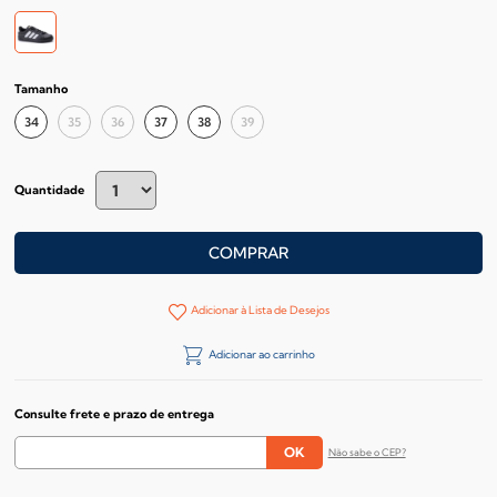
Tamanho
34
35
36
37
38
39
Quantidade
COMPRAR
Adicionar à Lista de Desejos
Adicionar ao carrinho
Consulte frete e prazo de entrega
Não sabe o CEP?