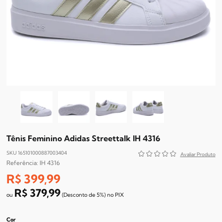
Tênis Feminino Adidas Streettalk IH 4316
SKU 165101000887003404
IH 4316
R$ 399,99
R$ 379,99
(Desconto
de
5%)
no
PIX
Cor