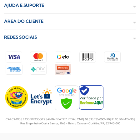
AJUDA E SUPORTE
ÁREA DO CLIENTE
REDES SOCIAIS
Verificada por
CALCADOS E CONFECCOES SANTA BEATRIZ LTDA | CNPJ: 03.533.731/0001-90 | IE: 90.204.415-90 |
Rua Engenheiro Costa Barros, 1966 - Bairro Cajuru - Curitiba/PR, 82.940-010