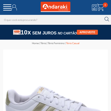
0
10x
SEM JUROS
APROVEITE
NO CARTÃO
Home
Tênis
Tênis Feminino
Tênis Casual