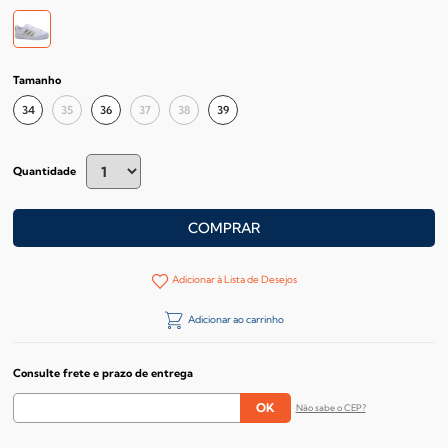
Tamanho
34
35
36
37
38
39
Quantidade
COMPRAR
Adicionar à Lista de Desejos
Adicionar ao carrinho
Consulte frete e prazo de entrega
Não sabe o CEP?