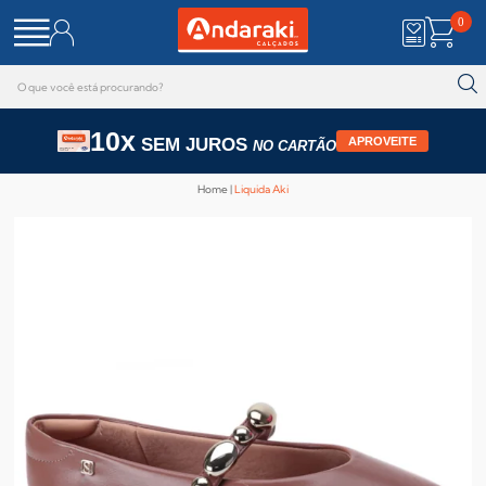
0
10x
SEM JUROS
APROVEITE
NO CARTÃO
Home
Liquida Aki