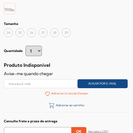
Tamanho
34
35
36
37
38
39
Quantidade
Produto Indisponível
Avise-me quando chegar
Adicionar à Lista de Desejos
Adicionar ao carrinho
Consulte frete e prazo de entrega
Não sabe o CEP?