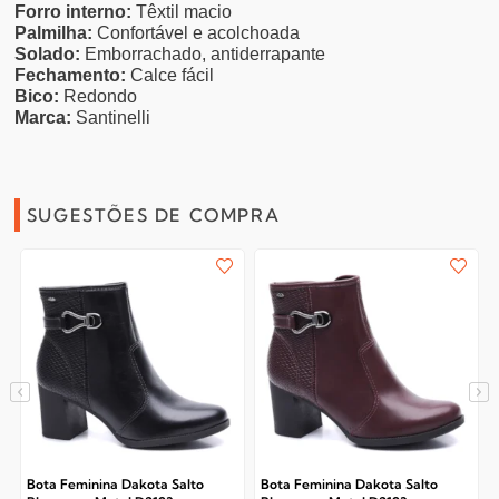
Forro interno:
Têxtil macio
Palmilha:
Confortável e acolchoada
Solado:
Emborrachado, antiderrapante
Fechamento:
Calce fácil
Bico:
Redondo
Marca:
Santinelli
SUGESTÕES DE COMPRA
Bota Feminina Dakota Salto
Bota Feminina Dakota Salto