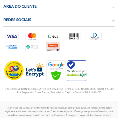
ÁREA DO CLIENTE
REDES SOCIAIS
Verificada por
CALCADOS E CONFECCOES SANTA BEATRIZ LTDA | CNPJ: 03.533.731/0001-90 | IE: 90.204.415-90 |
Rua Engenheiro Costa Barros, 1966 - Bairro Cajuru - Curitiba/PR, 82.940-010
As ofertas são válidas até o término de nossos estoques sem prévio aviso. As vendas ainda estão
sujeitas à análise e confirmação de dados. Caso exista alguma diferença nos preços
ofertados, será
considerado válido o preço do Carrinho de Compras. As imagens dos produtos são meramente