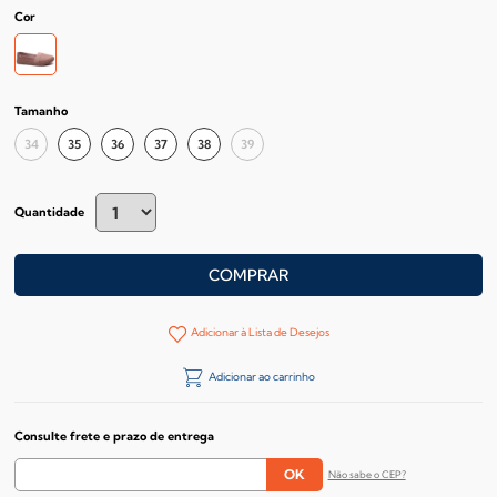
Cor
Tamanho
34
35
36
37
38
39
Quantidade
COMPRAR
Adicionar à Lista de Desejos
Adicionar ao carrinho
Consulte frete e prazo de entrega
Não sabe o CEP?