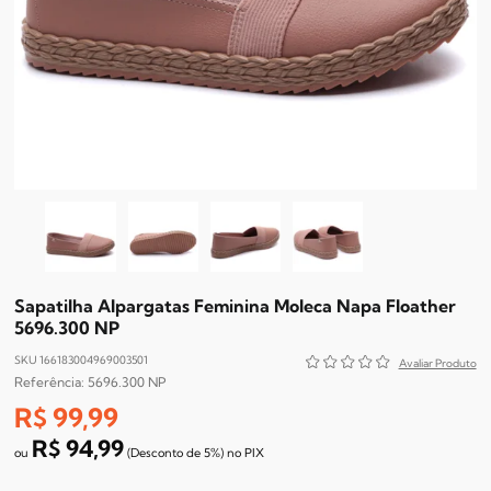
Sapatilha Alpargatas Feminina Moleca Napa Floather
5696.300 NP
SKU 166183004969003501
5696.300 NP
R$ 99,99
R$ 94,99
(Desconto
de
5%)
no
PIX