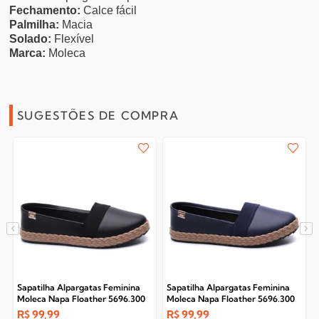
Fechamento:
Calce fácil
Palmilha:
Macia
Solado:
Flexível
Marca:
Moleca
SUGESTÕES DE COMPRA
Sapatilha Alpargatas Feminina
Sapatilha Alpargatas Feminina
Moleca Napa Floather 5696.300
Moleca Napa Floather 5696.300
NP
NP
R$
99,99
R$
99,99