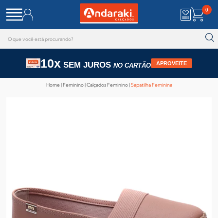
0
10x
SEM JUROS
APROVEITE
NO CARTÃO
Home
Feminino
Calçados Feminino
Sapatilha Feminina