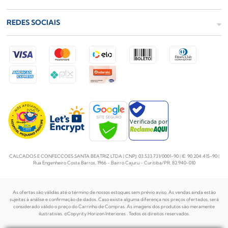
REDES SOCIAIS
Verificada por
CALCADOS E CONFECCOES SANTA BEATRIZ LTDA | CNPJ: 03.533.731/0001-90 | IE: 90.204.415-90 |
Rua Engenheiro Costa Barros, 1966 - Bairro Cajuru - Curitiba/PR, 82.940-010
As ofertas são válidas até o término de nossos estoques sem prévio aviso. As vendas ainda estão
sujeitas à análise e confirmação de dados. Caso exista alguma diferença nos preços
ofertados, será
considerado válido o preço do Carrinho de Compras. As imagens dos produtos são meramente
ilustrativas. ©Copyrity Horizon Interiores . Todos os direitos reservados.