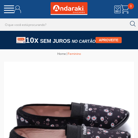
0
10x
SEM JUROS
APROVEITE
NO CARTÃO
Home
Feminino