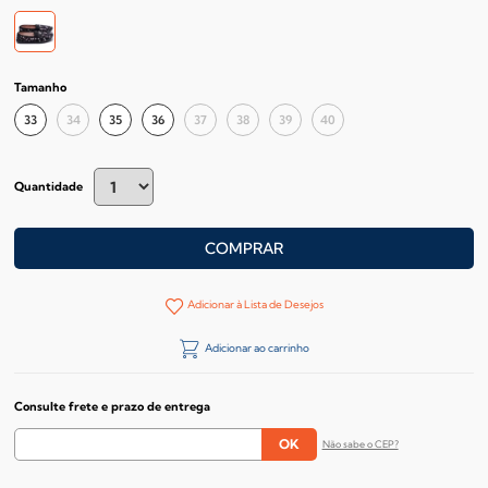
Tamanho
33
34
35
36
37
38
39
40
Quantidade
COMPRAR
Adicionar à Lista de Desejos
Adicionar ao carrinho
Consulte frete e prazo de entrega
Não sabe o CEP?