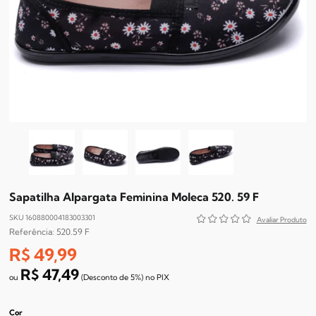
Sapatilha Alpargata Feminina Moleca 520. 59 F
SKU 160880004183003301
520.59 F
R$ 49,99
R$ 47,49
(Desconto
de
5%)
no
PIX
Cor