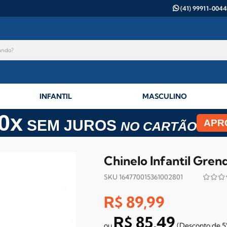
(41) 99911-0044
INFANTIL
MASCULINO
0x
SEM JUROS
APR
NO CARTÃO
Chinelo Infantil Gre
SKU 164770015361002801
R$ 89,99
R$ 85,49
(Desconto
de
5