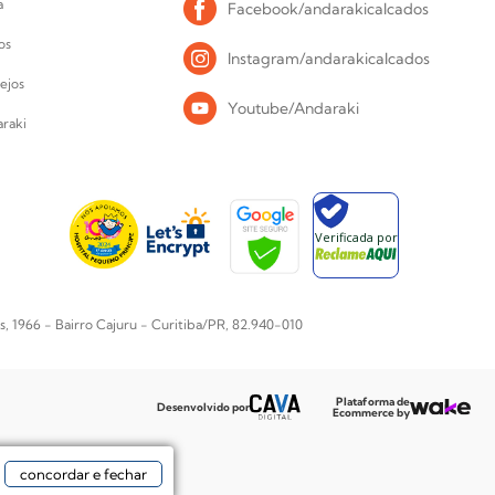
a
Facebook/andarakicalcados
os
Instagram/andarakicalcados
ejos
Youtube/Andaraki
raki
Verificada por
1966 - Bairro Cajuru - Curitiba/PR, 82.940-010
Plataforma de
Desenvolvido por
Ecommerce by
concordar e fechar