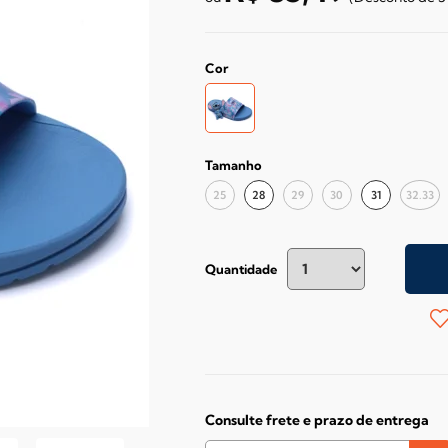
Cor
Tamanho
25
28
29
30
31
32.33
Quantidade
Consulte frete e prazo de entrega