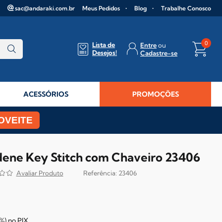
sac@andaraki.com.br
Meus Pedidos
Blog
Trabalhe Conosco
0
Lista de
Entre
Desejos!
Cadastre-se
ACESSÓRIOS
PROMOÇÕES
OVEITE
ndene Key Stitch com Chaveiro 23406
23406
%)
no
PIX