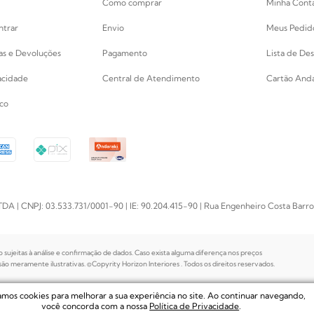
Como comprar
Minha Cont
ntrar
Envio
Meus Pedid
cas e Devoluções
Pagamento
Lista de Des
vacidade
Central de Atendimento
Cartão Anda
co
PJ: 03.533.731/0001-90 | IE: 90.204.415-90 | Rua Engenheiro Costa Barros, 
o sujeitas à análise e confirmação de dados. Caso exista alguma diferença nos preços
o meramente ilustrativas. ©Copyrity Horizon Interiores . Todos os direitos reservados.
zamos cookies para melhorar a sua experiência no site. Ao continuar navegando,
você concorda com a nossa
Política de Privacidade
.