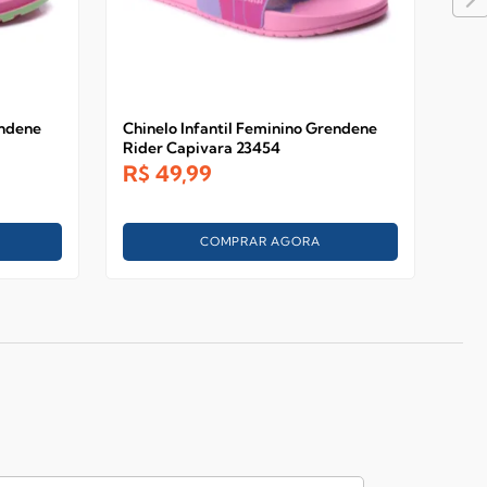
endene
Chinelo Infantil Feminino Grendene
Sand
Rider Capivara 23454
Gre
R$
49,99
R$
9
COMPRAR AGORA