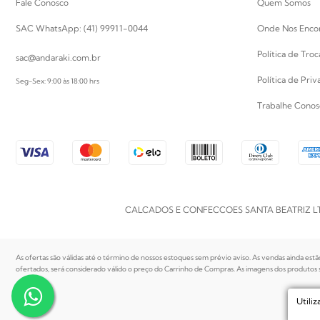
Fale Conosco
Quem Somos
SAC WhatsApp: (41) 99911-0044
Onde Nos Enco
Política de Tro
sac@andaraki.com.br
Política de Pri
Seg-Sex: 9:00 às 18:00 hrs
Trabalhe Conos
CALCADOS E CONFECCOES SANTA BEATRIZ LTDA | CN
As ofertas são válidas até o término de nossos estoques sem prévio aviso. As vendas ainda estã
ofertados, será considerado válido o preço do Carrinho de Compras. As imagens dos produtos sã
Utili