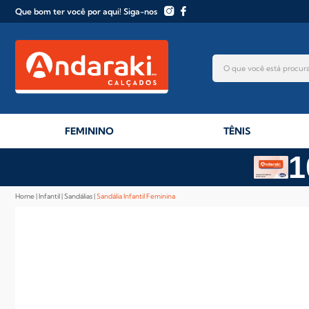
Que bom ter você por aqui! Siga-nos
FEMININO
TÊNIS
1
Home
Infantil
Sandálias
Sandália Infantil Feminina