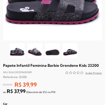
Papete Infantil Feminina Barbie Grendene Kids 23200
SKU 162622015296002801
23200
R$ 39,99
R$ 79,99
R$ 37,99
(Desconto
de
5%)
no
PIX
Cor