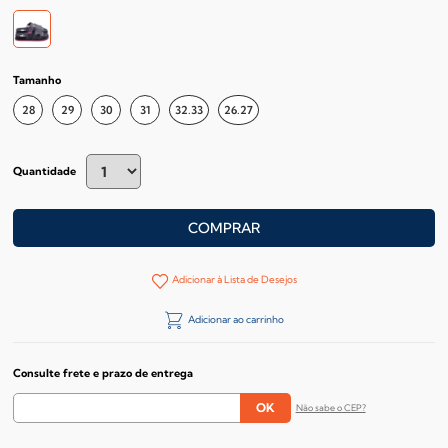
Tamanho
28
29
30
31
32.33
26.27
Quantidade
COMPRAR
Adicionar à Lista de Desejos
Adicionar ao carrinho
Consulte frete e prazo de entrega
Não sabe o CEP?