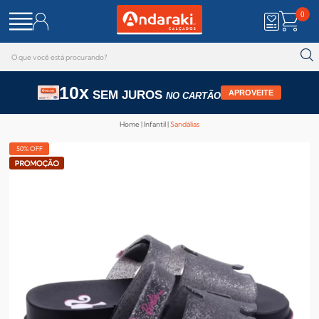
0
10x
SEM JUROS
APROVEITE
NO CARTÃO
Home
Infantil
Sandálias
50% OFF