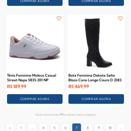
COMPRAR AGORA
COMPRAR AGORA
Tênis Feminino Moleca Casual
Bota Feminina Dakota Salto
Street Napa 5835.201 NP
Bloco Cano Longo Couro D 2383
R$
189,99
R$
469,99
COMPRAR AGORA
COMPRAR AGORA
Foram encontrados
911
produtos nesta categoria
<
1
...
4
5
6
7
8
9
10
...