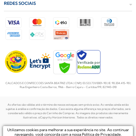
REDES SOCIAIS
Verificada por
CALCADOS E CONFECCOES SANTA BEATRIZ LTDA | CNPJ: 03.533.731/0001-90 | IE: 90.204.415-90 |
Rua Engenheiro Costa Barros, 1966 - Bairro Cajuru - Curitiba/PR, 82.940-010
As ofertas são válidas até o término de nossos estoques sem prévio aviso. As vendas ainda estão
sujeitas à análise e confirmação de dados. Caso exista alguma diferença nos preços
ofertados, será
considerado válido o preço do Carrinho de Compras. As imagens dos produtos são meramente
ilustrativas. ©Copyrity Horizon Interiores . Todos os direitos reservados.
Plataforma de
Utilizamos cookies para melhorar a sua experiência no site. Ao continuar
Desenvolvido por
Ecommerce by
navegando, você concorda com a nossa
Política de Privacidade
.