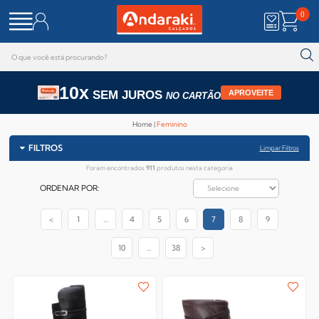
0
10x
SEM JUROS
APROVEITE
NO CARTÃO
Home
Feminino
FILTROS
Limpar Filtros
Foram encontrados
911
produtos nesta categoria
ORDENAR POR:
<
1
...
4
5
6
7
8
9
10
...
38
>