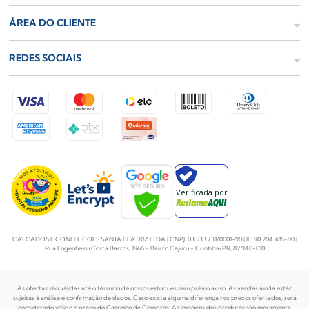
ÁREA DO CLIENTE
REDES SOCIAIS
Verificada por
CALCADOS E CONFECCOES SANTA BEATRIZ LTDA | CNPJ: 03.533.731/0001-90 | IE: 90.204.415-90 |
Rua Engenheiro Costa Barros, 1966 - Bairro Cajuru - Curitiba/PR, 82.940-010
As ofertas são válidas até o término de nossos estoques sem prévio aviso. As vendas ainda estão
sujeitas à análise e confirmação de dados. Caso exista alguma diferença nos preços
ofertados, será
considerado válido o preço do Carrinho de Compras. As imagens dos produtos são meramente