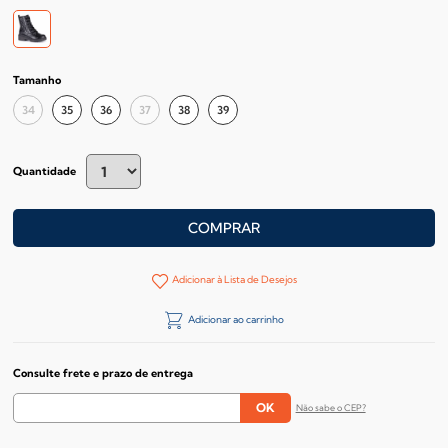
Tamanho
34
35
36
37
38
39
Quantidade
COMPRAR
Adicionar à Lista de Desejos
Adicionar ao carrinho
Consulte frete e prazo de entrega
Não sabe o CEP?