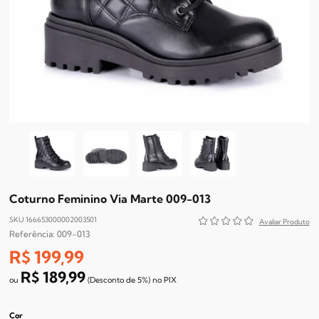
Coturno Feminino Via Marte 009-013
SKU 166653000002003501
009-013
R$ 199,99
R$ 189,99
(Desconto
de
5%)
no
PIX
Cor