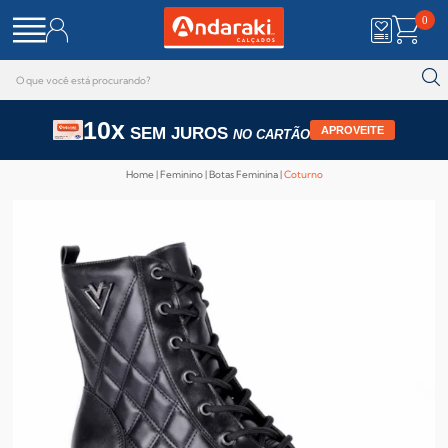
0
10x
SEM JUROS
APROVEITE
NO CARTÃO
Home
Feminino
Botas Feminina
Coturno