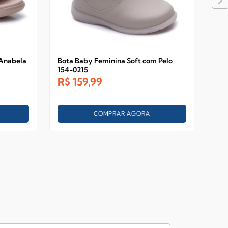
 Anabela
Bota Baby Feminina Soft com Pelo
Bot
154-0215
Peg
R$
159,99
R$
COMPRAR AGORA