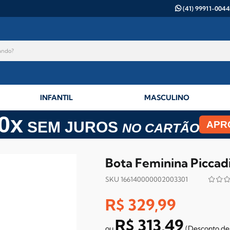
(41) 99911-0044
INFANTIL
MASCULINO
0x
SEM JUROS
APR
NO CARTÃO
Bota Feminina Piccadi
SKU 166140000002003301
R$ 329,99
R$ 313,49
(Desconto
de