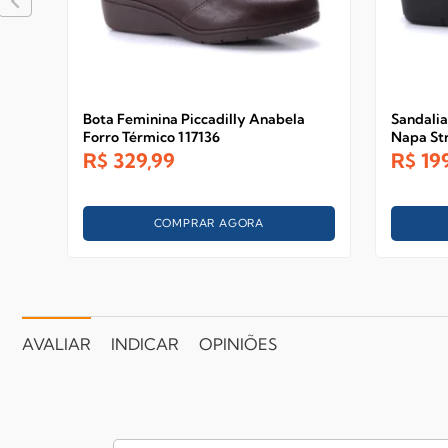
Bota Feminina Piccadilly Anabela
Sandalia
Forro Térmico 117136
Napa St
R$
329,99
R$
19
COMPRAR AGORA
AVALIAR
INDICAR
OPINIÕES