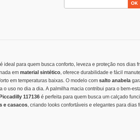
é ideal para quem busca conforto, leveza e proteção nos dias 
onada em
material sintético
, oferece durabilidade e fácil manu
forto em temperaturas baixas.
O modelo com
salto anabela
gara
a o uso no dia a dia.
A palmilha macia contribui para o bem-es
Piccadilly 117136
é perfeita para quem busca um calçado funci
os e casacos
, criando looks confortáveis e elegantes para dias f