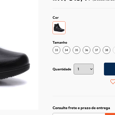
Cor
Tamanho
33
34
35
36
37
38
Quantidade
Consulte frete e prazo de entrega