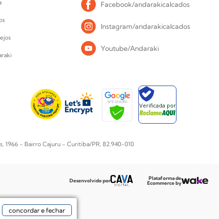
a
Facebook/andarakicalcados
os
Instagram/andarakicalcados
ejos
Youtube/Andaraki
raki
Verificada por
1966 - Bairro Cajuru - Curitiba/PR, 82.940-010
Plataforma de
Desenvolvido por
Ecommerce by
concordar e fechar