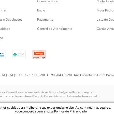
Como comprar
Minha Cont
ntrar
Envio
Meus Pedid
cas e Devoluções
Pagamento
Lista de Des
vacidade
Central de Atendimento
Cartão Anda
co
PJ: 03.533.731/0001-90 | IE: 90.204.415-90 | Rua Engenheiro Costa Barros, 
o sujeitas à análise e confirmação de dados. Caso exista alguma diferença nos preços
o meramente ilustrativas. ©Copyrity Horizon Interiores . Todos os direitos reservados.
zamos cookies para melhorar a sua experiência no site. Ao continuar navegando,
você concorda com a nossa
Política de Privacidade
.