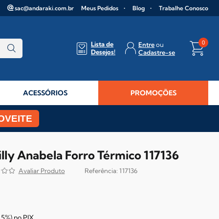
sac@andaraki.com.br
Meus Pedidos
Blog
Trabalhe Conosco
0
Lista de
Entre
Desejos!
Cadastre-se
ACESSÓRIOS
PROMOÇÕES
OVEITE
lly Anabela Forro Térmico 117136
117136
5%)
no
PIX