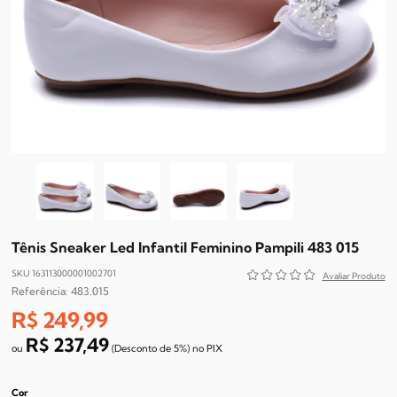
Tênis Sneaker Led Infantil Feminino Pampili 483 015
SKU 163113000001002701
483.015
R$ 249,99
R$ 237,49
(Desconto
de
5%)
no
PIX
Cor