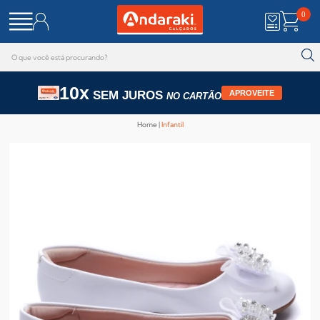
0
10x
SEM JUROS
APROVEITE
NO CARTÃO
Home
Infantil