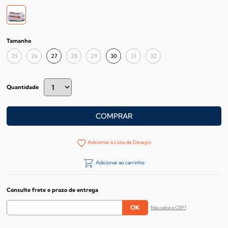
Tamanho
25
26
27
28
29
30
31
32
Quantidade
COMPRAR
Adicionar à Lista de Desejos
Adicionar ao carrinho
Consulte frete e prazo de entrega
Não sabe o CEP?