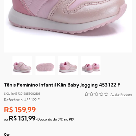
Tênis Feminino Infantil Klin Baby Jogging 453.122 F
SKU 164973015858002101
453.122 F
R$ 159,99
R$ 151,99
(Desconto
de
5%)
no
PIX
Cor