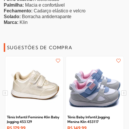
Palmilha:
Macia e confortável
Fechamento:
Cadarço elástico e velcro
Solado:
Borracha antiderrapante
Marca:
Klin
SUGESTÕES DE COMPRA
Tênis Infantil Feminino Klin Baby
Tênis Baby Infantil Jogging
Jogging 453.129
Menina Klin 453117
R$
179,99
R$
149,99