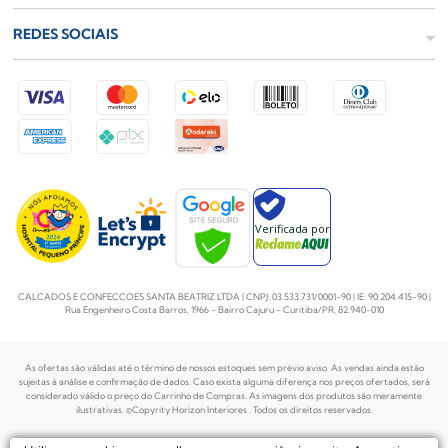
REDES SOCIAIS
Verificada por
CALCADOS E CONFECCOES SANTA BEATRIZ LTDA | CNPJ: 03.533.731/0001-90 | IE: 90.204.415-90 |
Rua Engenheiro Costa Barros, 1966 - Bairro Cajuru - Curitiba/PR, 82.940-010
As ofertas são válidas até o término de nossos estoques sem prévio aviso. As vendas ainda estão
sujeitas à análise e confirmação de dados. Caso exista alguma diferença nos preços
ofertados, será
considerado válido o preço do Carrinho de Compras. As imagens dos produtos são meramente
ilustrativas. ©Copyrity Horizon Interiores . Todos os direitos reservados.
Plataforma de