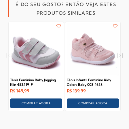
É DO SEU GOSTO? ENTÃO VEJA ESTES
PRODUTOS SIMILARES
Tênis Feminino Baby Jogging
Tênis Infantil Feminino Kidy
Tên
Klin 453.119 F
Colors Baby 008-1658
21
R$
149,99
R$
139,99
R$
COMPRAR AGORA
COMPRAR AGORA