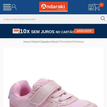
0
10x
SEM JUROS
APROVEITE
NO CARTÃO
Home
Infantil
Calçados Infantis
Tênis Infantil Feminino