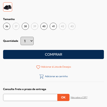
Tamanho
36
37
38
39
40
41
42
43
Quantidade
COMPRAR
Adicionar à Lista de Desejos
Adicionar ao carrinho
Consulte frete e prazo de entrega
Não sabe o CEP?