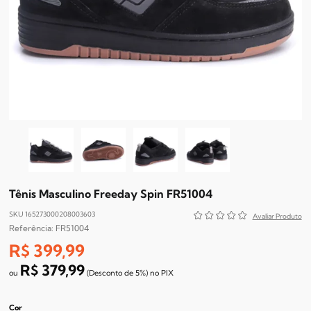
Tênis Masculino Freeday Spin FR51004
SKU 165273000208003603
FR51004
R$ 399,99
R$ 379,99
(Desconto
de
5%)
no
PIX
Cor