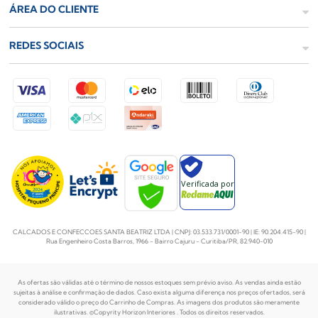
ÁREA DO CLIENTE
REDES SOCIAIS
Verificada por
CALCADOS E CONFECCOES SANTA BEATRIZ LTDA | CNPJ: 03.533.731/0001-90 | IE: 90.204.415-90 |
Rua Engenheiro Costa Barros, 1966 - Bairro Cajuru - Curitiba/PR, 82.940-010
As ofertas são válidas até o término de nossos estoques sem prévio aviso. As vendas ainda estão
sujeitas à análise e confirmação de dados. Caso exista alguma diferença nos preços
ofertados, será
considerado válido o preço do Carrinho de Compras. As imagens dos produtos são meramente
ilustrativas. ©Copyrity Horizon Interiores . Todos os direitos reservados.