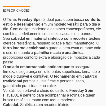
ESPECIFICAÇÕES
O
Tênis Freeday Spin
é ideal para quem busca
conforto,
estilo e desempenho
em um modelo versátil para o dia a
dia. Com design moderno e detalhes contemporâneos, ele
combina perfeitamente com looks casuais e urbanos.
Seu
cabedal em material sintético com recortes têxteis
oferece resistência, respirabilidade e fácil manutenção. O
forro interno acolchoado
garante bem-estar durante todo
o uso, enquanto a
palmilha macia e anatômica
proporciona conforto extra e absorção de impactos a cada
passo.
O
solado emborrachado antiderrapante
assegura
firmeza e segurança em diferentes superfícies, tornando o
modelo durável e confiável. O
fechamento em cadarço
tradicional
permite ajuste firme e personalizado,
garantindo praticidade no calce.
Versátil, confortável e cheio de estilo, o
Freeday Spin
FR51001
é perfeito para acompanhar a rotina de quem
busca um tênis urbano com toque moderno.
Cabedal:
Sintético com recortes têxteis