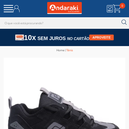
0
10x
SEM JUROS
APROVEITE
NO CARTÃO
Home
Tênis