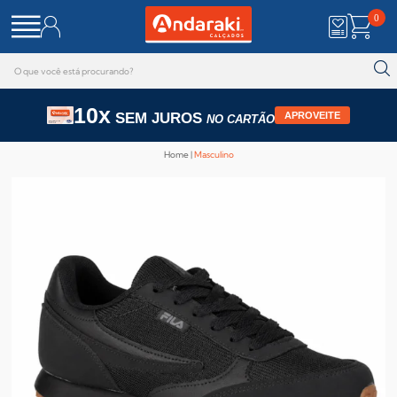
0
10x
SEM JUROS
APROVEITE
NO CARTÃO
Home
Masculino