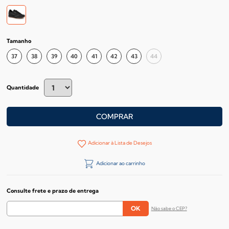
Tamanho
37
38
39
40
41
42
43
44
Quantidade
COMPRAR
Adicionar à Lista de Desejos
Adicionar ao carrinho
Consulte frete e prazo de entrega
Não sabe o CEP?