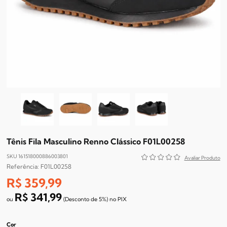
Tênis Fila Masculino Renno Clássico F01L00258
SKU 161518000886003801
F01L00258
R$ 359,99
R$ 341,99
(Desconto
de
5%)
no
PIX
Cor