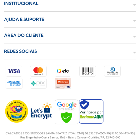
INSTITUCIONAL
AJUDA E SUPORTE
ÁREA DO CLIENTE
REDES SOCIAIS
Verificada por
CALCADOS E CONFECCOES SANTA BEATRIZ LTDA | CNPJ: 03.533.731/0001-90 | IE: 90.204.415-90 |
Rua Engenheiro Costa Barros, 1966 - Bairro Cajuru - Curitiba/PR, 82.940-010