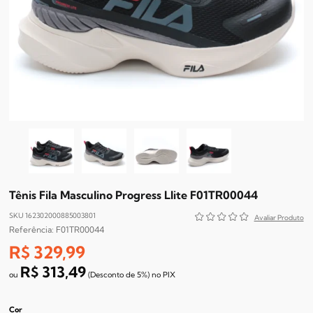
Tênis Fila Masculino Progress Llite F01TR00044
SKU 162302000885003801
F01TR00044
R$ 329,99
R$ 313,49
(Desconto
de
5%)
no
PIX
Cor