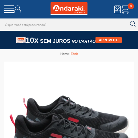
0
10x
SEM JUROS
APROVEITE
NO CARTÃO
Home
Tênis