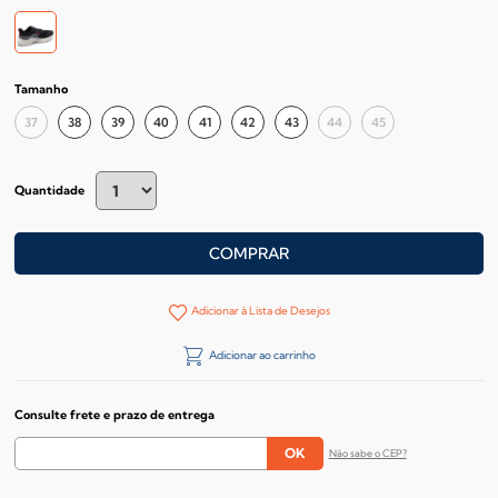
Tamanho
37
38
39
40
41
42
43
44
45
Quantidade
COMPRAR
Adicionar à Lista de Desejos
Adicionar ao carrinho
Consulte frete e prazo de entrega
Não sabe o CEP?