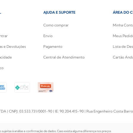
L
AJUDA E SUPORTE
ÁREA DO C
Como comprar
Minha Cont
ntrar
Envio
Meus Pedid
cas e Devoluções
Pagamento
Lista de Des
vacidade
Central de Atendimento
Cartão Anda
co
PJ: 03.533.731/0001-90 | IE: 90.204.415-90 | Rua Engenheiro Costa Barros, 
o sujeitas à análise e confirmação de dados. Caso exista alguma diferença nos preços