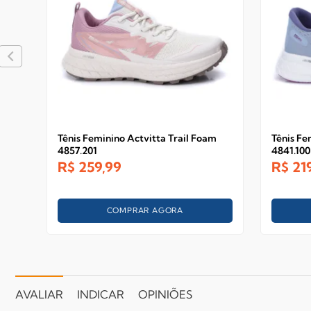
Tênis Feminino Actvitta Trail Foam
Tênis Fe
4857.201
4841.100
R$
259,99
R$
21
COMPRAR AGORA
AVALIAR
INDICAR
OPINIÕES