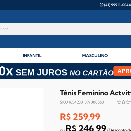
(41) 99911-0044
INFANTIL
MASCULINO
0x
SEM JUROS
APR
NO CARTÃO
Tênis Feminino Actvit
SKU 165423015970003501
R$ 259,99
R$ 246,99
(Desconto
d