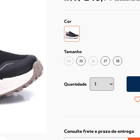
Cor
Tamanho
34
35
36
37
38
Quantidade
Consulte frete e prazo de entrega