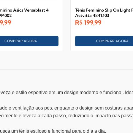
minino Asics Versablast 4
Tênis Feminino Slip On Light
7P.002
Actvitta 4841.103
9,99
R$
199,99
COMPRAR AGORA
COMPRAR AGORA
veza e estilo esportivo em um design moderno e funcional. Ide
idade e ventilação aos pés, enquanto o design sem costuras ap
cimento e leveza a cada passo, reduzindo o impacto nas pass
sca um tênis estiloso e funcional para o dia a dia.