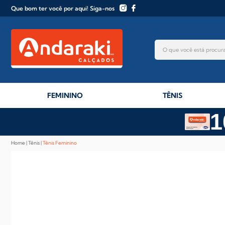
Que bom ter você por aqui! Siga-nos
FEMININO
TÊNIS
1
Home
Tênis
Tênis Feminino