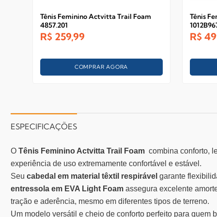
Tênis Feminino Actvitta Trail Foam
Tênis Fe
4857.201
1012B96
R$
259,99
R$
49
COMPRAR AGORA
ESPECIFICAÇÕES
O
Tênis Feminino Actvitta Trail Foam
combina conforto, le
experiência de uso extremamente confortável e estável.
Seu
cabedal em material têxtil respirável
garante flexibil
entressola em EVA Light Foam
assegura excelente amorte
tração e aderência, mesmo em diferentes tipos de terreno.
Um modelo versátil e cheio de conforto perfeito para quem bu