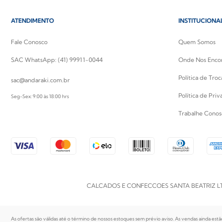
ATENDIMENTO
INSTITUCIONA
Fale Conosco
Quem Somos
SAC WhatsApp: (41) 99911-0044
Onde Nos Enco
Política de Tro
sac@andaraki.com.br
Política de Pri
Seg-Sex: 9:00 às 18:00 hrs
Trabalhe Conos
CALCADOS E CONFECCOES SANTA BEATRIZ LTDA | CN
As ofertas são válidas até o término de nossos estoques sem prévio aviso. As vendas ainda estã