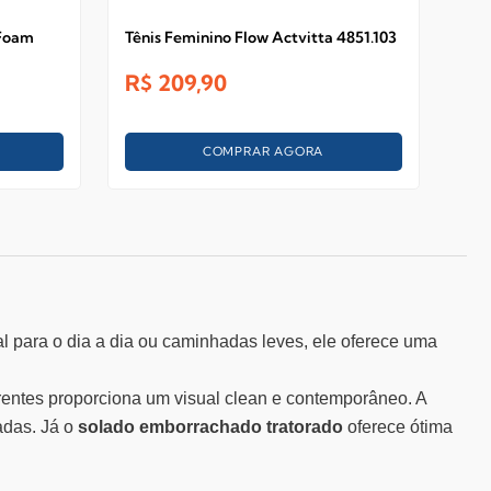
 Foam
Tênis Feminino Flow Actvitta 4851.103
Tên
Act
R$
209,90
R$
COMPRAR AGORA
al para o dia a dia ou caminhadas leves, ele oferece uma
arentes proporciona um visual clean e contemporâneo. A
adas. Já o
solado emborrachado tratorado
oferece ótima