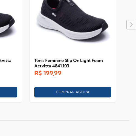
tvitta
Tênis Feminino Slip On Light Foam
Tên
Actvitta 4841.103
Act
R$
199,99
R$
COMPRAR AGORA