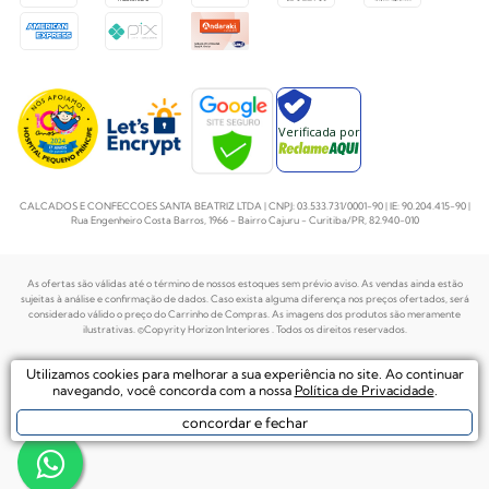
Verificada por
CALCADOS E CONFECCOES SANTA BEATRIZ LTDA | CNPJ: 03.533.731/0001-90 | IE: 90.204.415-90 |
Rua Engenheiro Costa Barros, 1966 - Bairro Cajuru - Curitiba/PR, 82.940-010
As ofertas são válidas até o término de nossos estoques sem prévio aviso. As vendas ainda estão
sujeitas à análise e confirmação de dados. Caso exista alguma diferença nos preços
ofertados, será
considerado válido o preço do Carrinho de Compras. As imagens dos produtos são meramente
ilustrativas. ©Copyrity Horizon Interiores . Todos os direitos reservados.
Plataforma de
Utilizamos cookies para melhorar a sua experiência no site. Ao continuar
Desenvolvido por
Ecommerce by
navegando, você concorda com a nossa
Política de Privacidade
.
concordar e fechar