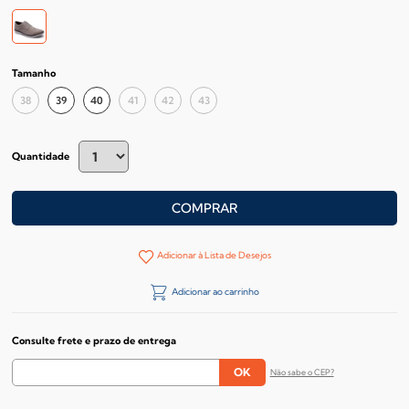
Tamanho
38
39
40
41
42
43
Quantidade
COMPRAR
Adicionar à Lista de Desejos
Adicionar ao carrinho
Consulte frete e prazo de entrega
Não sabe o CEP?