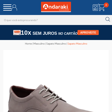
0
10x
SEM JUROS
APROVEITE
NO CARTÃO
Home
Masculino
Sapato Masculino
Sapato Masculino