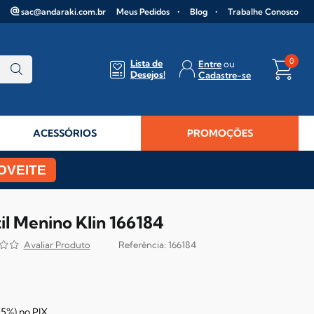
sac@andaraki.com.br
Meus Pedidos
Blog
Trabalhe Conosco
0
Lista de
Entre
Desejos!
Cadastre-se
ACESSÓRIOS
PROMOÇÕES
OVEITE
il Menino Klin 166184
166184
5%)
no
PIX