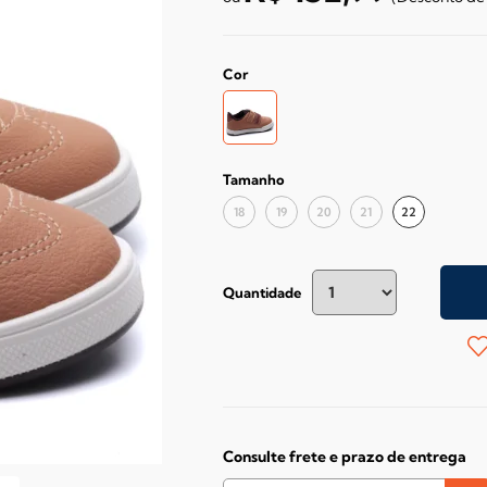
Cor
Tamanho
18
19
20
21
22
Quantidade
Consulte frete e prazo de entrega