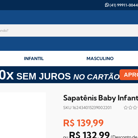
(41) 99911-0044
INFANTIL
MASCULINO
0x
SEM JUROS
APR
NO CARTÃO
Sapatênis Baby Infant
SKU 162434015239002201
R$ 139,99
R$ 132,99
(Desconto
de