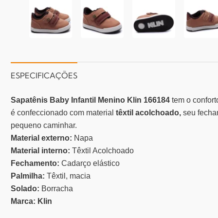
ESPECIFICAÇÕES
Sapatênis Baby Infantil Menino Klin 166184
tem o confor
é confeccionado com material
têxtil acolchoado,
seu fecha
pequeno caminhar.
Material externo:
Napa
Material interno:
Têxtil Acolchoado
Fechamento:
Cadarço elástico
Palmilha:
Têxtil, macia
Solado:
Borracha
Marca: Klin