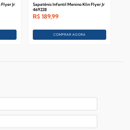
 Flyer Jr
Sapatênis Infantil Menino Klin Flyer Jr
Sapa
469228
Fly
R$
189,99
R$
COMPRAR AGORA