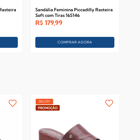
Rasteira
Sandália Feminina Piccadilly Rasteira
San
Soft com Tiras 165146
Str
R$
179,99
R$
COMPRAR AGORA
38% OFF