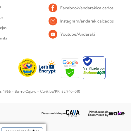
a
Facebook/andarakicalcados
os
Instagram/andarakicalcados
ejos
Youtube/Andaraki
raki
Verificada por
1966 - Bairro Cajuru - Curitiba/PR, 82.940-010
Plataforma de
Desenvolvido por
Ecommerce by