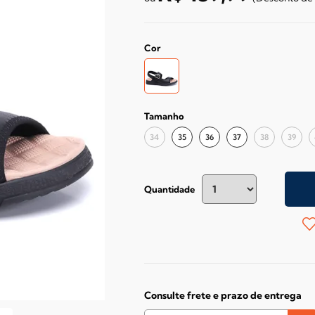
Cor
Tamanho
34
35
36
37
38
39
Quantidade
Consulte frete e prazo de entrega