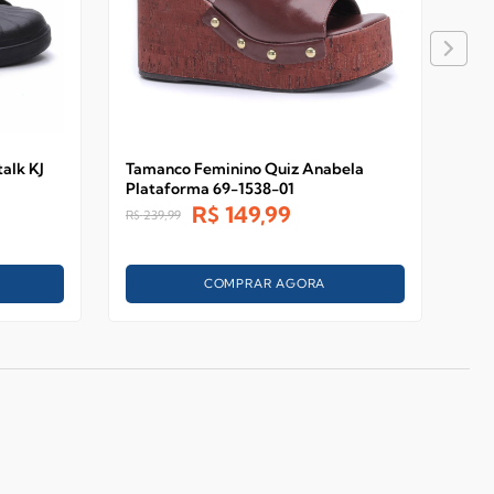
alk KJ
Tamanco Feminino Quiz Anabela
San
Plataforma 69-1538-01
Men
R$
149,99
R$
R$
239,99
COMPRAR AGORA