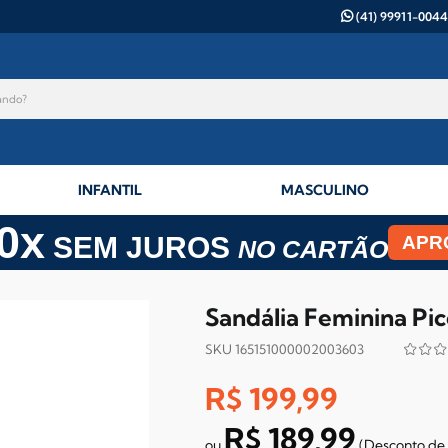
(41) 99911-0044
INFANTIL
MASCULINO
0x
SEM JUROS
APR
NO CARTÃO
Sandália Feminina Pic
SKU 165151000002003603
R$ 199,99
R$ 189,99
(Desconto
de