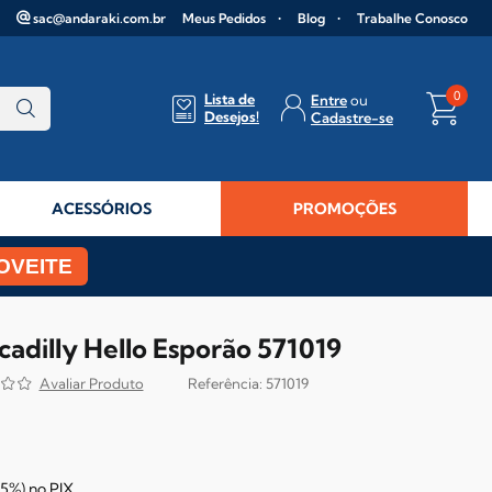
sac@andaraki.com.br
Meus Pedidos
Blog
Trabalhe Conosco
0
Lista de
Entre
Desejos!
Cadastre-se
ACESSÓRIOS
PROMOÇÕES
OVEITE
cadilly Hello Esporão 571019
571019
5%)
no
PIX