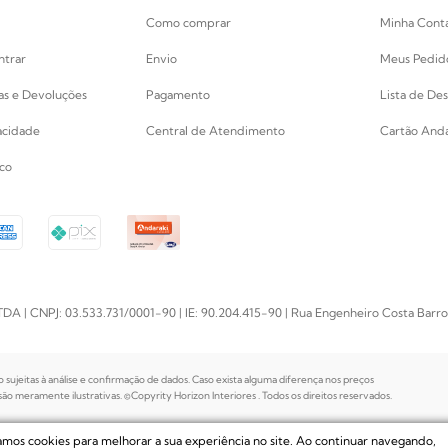
Como comprar
Minha Cont
ntrar
Envio
Meus Pedid
cas e Devoluções
Pagamento
Lista de Des
vacidade
Central de Atendimento
Cartão Anda
co
PJ: 03.533.731/0001-90 | IE: 90.204.415-90 | Rua Engenheiro Costa Barros, 
o sujeitas à análise e confirmação de dados. Caso exista alguma diferença nos preços
o meramente ilustrativas. ©Copyrity Horizon Interiores . Todos os direitos reservados.
zamos cookies para melhorar a sua experiência no site. Ao continuar navegando,