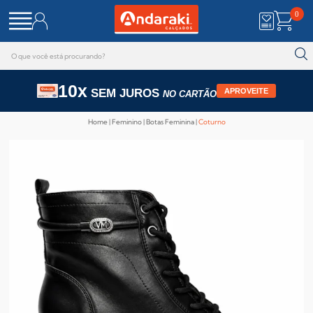
0
10x
SEM JUROS
APROVEITE
NO CARTÃO
Home
Feminino
Botas Feminina
Coturno