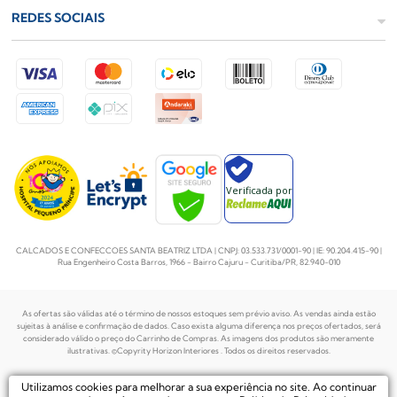
REDES SOCIAIS
Verificada por
CALCADOS E CONFECCOES SANTA BEATRIZ LTDA | CNPJ: 03.533.731/0001-90 | IE: 90.204.415-90 |
Rua Engenheiro Costa Barros, 1966 - Bairro Cajuru - Curitiba/PR, 82.940-010
As ofertas são válidas até o término de nossos estoques sem prévio aviso. As vendas ainda estão
sujeitas à análise e confirmação de dados. Caso exista alguma diferença nos preços
ofertados, será
considerado válido o preço do Carrinho de Compras. As imagens dos produtos são meramente
ilustrativas. ©Copyrity Horizon Interiores . Todos os direitos reservados.
Plataforma de
Utilizamos cookies para melhorar a sua experiência no site. Ao continuar
Desenvolvido por
Ecommerce by