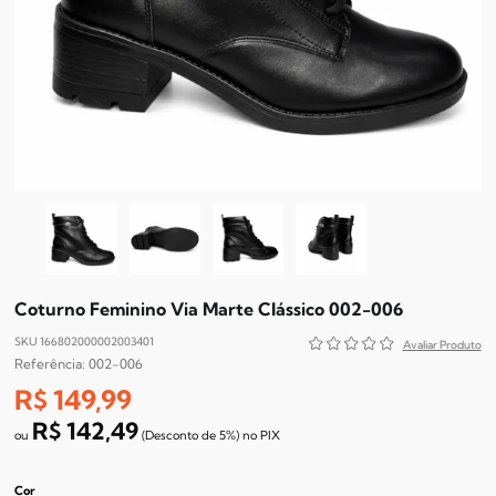
Coturno Feminino Via Marte Clássico 002-006
SKU 166802000002003401
002-006
R$ 149,99
R$ 142,49
(Desconto
de
5%)
no
PIX
Cor