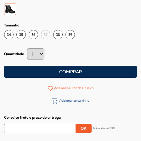
Tamanho
34
35
36
37
38
39
Quantidade
COMPRAR
Adicionar à Lista de Desejos
Adicionar ao carrinho
Consulte frete e prazo de entrega
Não sabe o CEP?