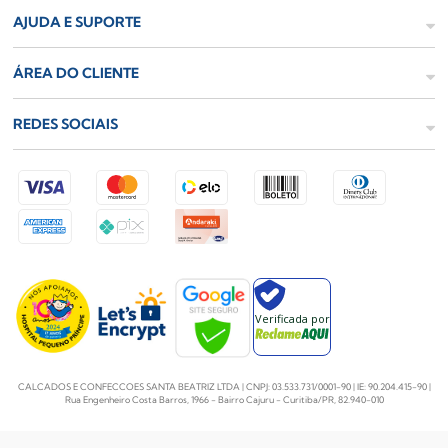
AJUDA E SUPORTE
ÁREA DO CLIENTE
REDES SOCIAIS
Verificada por
CALCADOS E CONFECCOES SANTA BEATRIZ LTDA | CNPJ: 03.533.731/0001-90 | IE: 90.204.415-90 |
Rua Engenheiro Costa Barros, 1966 - Bairro Cajuru - Curitiba/PR, 82.940-010