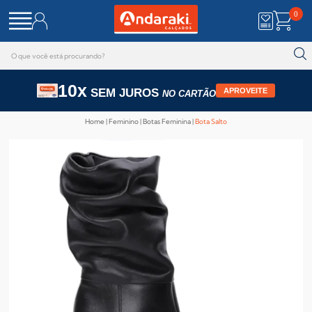
0
10x
SEM JUROS
APROVEITE
NO CARTÃO
Home
Feminino
Botas Feminina
Bota Salto