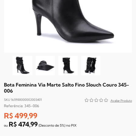
Bota Feminina Via Marte Salto Fino Slouch Couro 345-
006
SKU 165988000002003401
345-006
R$ 499,99
R$ 474,99
(Desconto
de
5%)
no
PIX