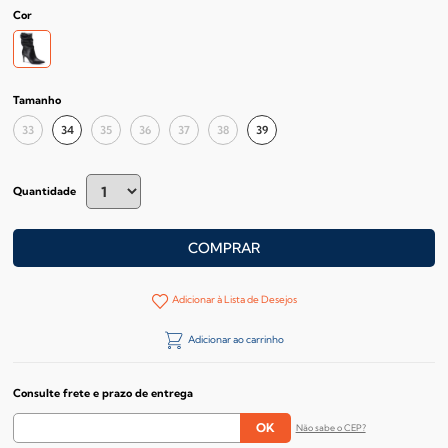
Cor
Tamanho
33
34
35
36
37
38
39
Quantidade
COMPRAR
Adicionar à Lista de Desejos
Adicionar ao carrinho
Consulte frete e prazo de entrega
Não sabe o CEP?