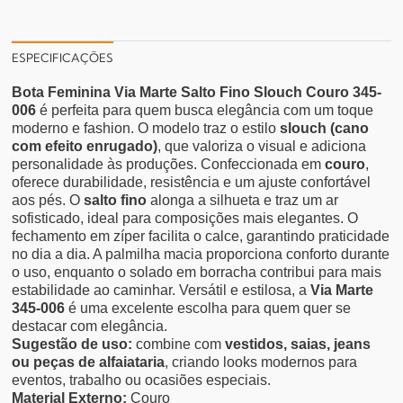
ESPECIFICAÇÕES
Bota Feminina Via Marte Salto Fino Slouch Couro 345-
006
é perfeita para quem busca elegância com um toque
moderno e fashion. O modelo traz o estilo
slouch (cano
com efeito enrugado)
, que valoriza o visual e adiciona
personalidade às produções.
Confeccionada em
couro
,
oferece durabilidade, resistência e um ajuste confortável
aos pés. O
salto fino
alonga a silhueta e traz um ar
sofisticado, ideal para composições mais elegantes.
O
fechamento em zíper facilita o calce, garantindo praticidade
no dia a dia. A palmilha macia proporciona conforto durante
o uso, enquanto o solado em borracha contribui para mais
estabilidade ao caminhar.
Versátil e estilosa, a
Via Marte
345-006
é uma excelente escolha para quem quer se
destacar com elegância.
Sugestão de uso:
combine com
vestidos, saias, jeans
ou peças de alfaiataria
, criando looks modernos para
eventos, trabalho ou ocasiões especiais.
Material Externo:
Couro