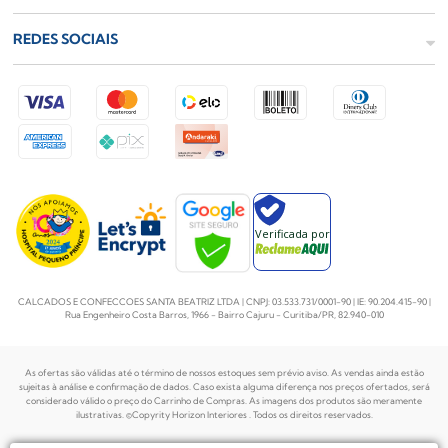
REDES SOCIAIS
Verificada por
CALCADOS E CONFECCOES SANTA BEATRIZ LTDA | CNPJ: 03.533.731/0001-90 | IE: 90.204.415-90 |
Rua Engenheiro Costa Barros, 1966 - Bairro Cajuru - Curitiba/PR, 82.940-010
As ofertas são válidas até o término de nossos estoques sem prévio aviso. As vendas ainda estão
sujeitas à análise e confirmação de dados. Caso exista alguma diferença nos preços
ofertados, será
considerado válido o preço do Carrinho de Compras. As imagens dos produtos são meramente
ilustrativas. ©Copyrity Horizon Interiores . Todos os direitos reservados.