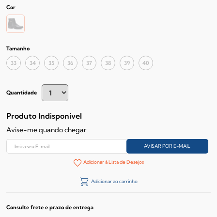
Cor
Tamanho
33
34
35
36
37
38
39
40
Quantidade
Produto Indisponível
Avise-me quando chegar
Adicionar à Lista de Desejos
Adicionar ao carrinho
Consulte frete e prazo de entrega