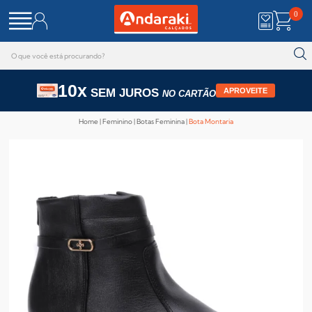
0
10x
SEM JUROS
APROVEITE
NO CARTÃO
Home
Feminino
Botas Feminina
Bota Montaria