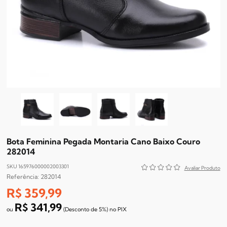
Bota Feminina Pegada Montaria Cano Baixo Couro
282014
SKU 165976000002003301
282014
R$ 359,99
R$ 341,99
(Desconto
de
5%)
no
PIX