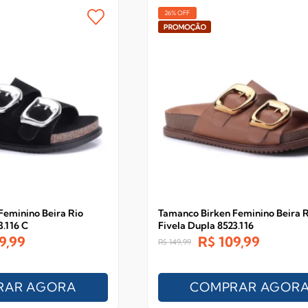
26% OFF
Feminino Beira Rio
Tamanco Birken Feminino Beira R
3.116 C
Fivela Dupla 8523.116
9,99
R$
109,99
R$
149,99
RAR AGORA
COMPRAR AGOR