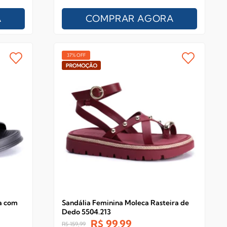
A
COMPRAR AGORA
37% OFF
a com
Sandália Feminina Moleca Rasteira de
Dedo 5504.213
R$
99,99
R$
159,99