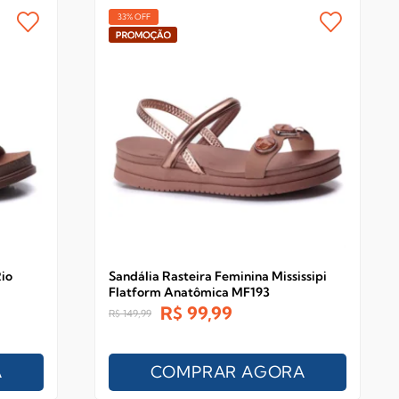
33% OFF
io
Sandália Rasteira Feminina Mississipi
Flatform Anatômica MF193
R$
99,99
R$
149,99
A
COMPRAR AGORA