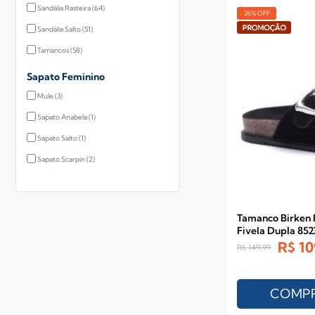
Sandália Rasteira
(64)
26% OFF
Sandália Salto
(51)
Tamancos
(58)
Sapato Feminino
Mule
(3)
Sapato Anabela
(1)
Sapato Salto
(1)
Sapato Scarpin
(2)
Tamanco Birken 
Fivela Dupla 852
R$
10
R$
149,99
COMP