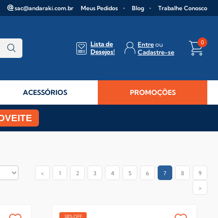
sac@andaraki.com.br
Meus Pedidos
Blog
Trabalhe Conosco
0
Lista de
Entre
Desejos!
Cadastre-se
ACESSÓRIOS
PROMOÇÕES
OVEITE
<
1
2
3
4
5
6
7
8
9
>
38% OFF