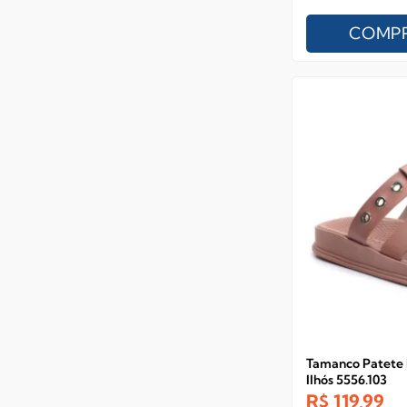
COMP
Tamanco Patete
Ilhós 5556.103
R$
119,99