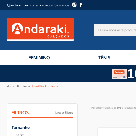
Que bom ter você por aqui! Siga-nos
FEMININO
TÊNIS
1
Home
Feminino
Sandálias Feminina
Foram encontrados
193
produtos n
FILTROS
Limpar Filtros
Tamanho
33
(17)