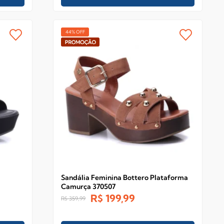
44% OFF
Sandália Feminina Bottero Plataforma
Camurça 370507
R$
199,99
R$
359,99