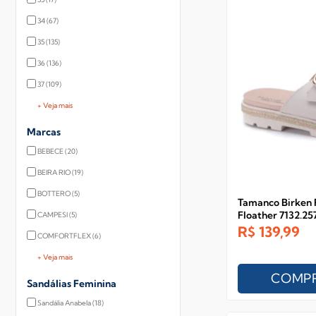
34
(67)
35
(135)
36
(136)
37
(109)
+ Veja mais
Marcas
BEBECE
(20)
BEIRA RIO
(19)
BOTTERO
(5)
Tamanco Birken
Floather 7132.25
CAMPESI
(5)
R$
139,99
COMFORTFLEX
(6)
+ Veja mais
COMP
Sandálias Feminina
Sandália Anabela
(18)