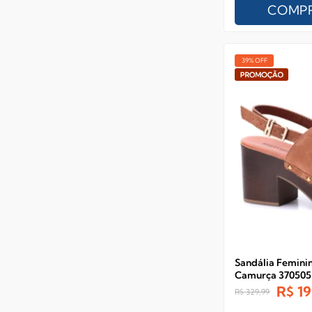
COMP
39% OFF
Sandália Femini
Camurça 370505
R$
19
R$
329,99