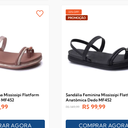
33% OFF
a Mississipi Flatform
Sandália Feminina Mississipi Fla
o MF452
Anatômica Dedo MF452
,99
R$
99,99
R$
149,99
RAR AGORA
COMPRAR AGOR