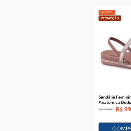
33% OFF
Sandália Feminin
Anatômica Ded
R$
99
R$
149,99
COMP