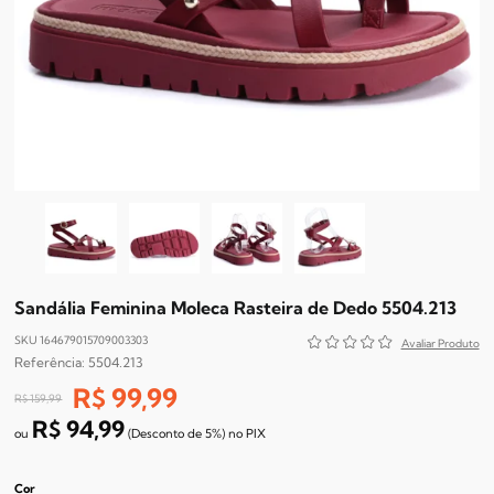
Sandália Feminina Moleca Rasteira de Dedo 5504.213
SKU 164679015709003303
5504.213
R$ 99,99
R$ 159,99
R$ 94,99
(Desconto
de
5%)
no
PIX
Cor