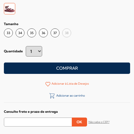
Tamanho
33
34
35
36
37
38
Quantidade
COMPRAR
Adicionar à Lista de Desejos
Adicionar ao carrinho
Consulte frete e prazo de entrega
Não sabe o CEP?