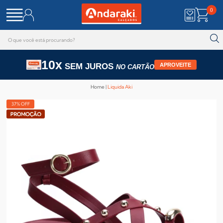
0
10x
SEM JUROS
APROVEITE
NO CARTÃO
Home
Liquida Aki
37% OFF