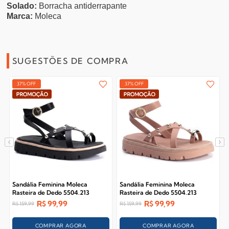
Solado:
Borracha antiderrapante
Marca:
Moleca
SUGESTÕES DE COMPRA
37% OFF
37% OFF
Sandália Feminina Moleca
Sandália Feminina Moleca
Rasteira de Dedo 5504.213
Rasteira de Dedo 5504.213
R$
99,99
R$
99,99
R$
159,99
R$
159,99
COMPRAR AGORA
COMPRAR AGORA