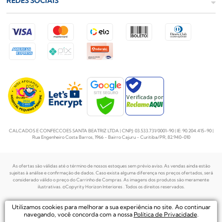
REDES SOCIAIS
Verificada por
CALCADOS E CONFECCOES SANTA BEATRIZ LTDA | CNPJ: 03.533.731/0001-90 | IE: 90.204.415-90 |
Rua Engenheiro Costa Barros, 1966 - Bairro Cajuru - Curitiba/PR, 82.940-010
As ofertas são válidas até o término de nossos estoques sem prévio aviso. As vendas ainda estão
sujeitas à análise e confirmação de dados. Caso exista alguma diferença nos preços
ofertados, será
considerado válido o preço do Carrinho de Compras. As imagens dos produtos são meramente
ilustrativas. ©Copyrity Horizon Interiores . Todos os direitos reservados.
Plataforma de
Utilizamos cookies para melhorar a sua experiência no site. Ao continuar
Desenvolvido por
Ecommerce by
navegando, você concorda com a nossa
Política de Privacidade
.