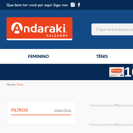
Que bom ter você por aqui! Siga-nos
FEMININO
TÊNIS
1
Home
Tênis
Foram encontrados
515
produtos n
FILTROS
Limpar Filtros
Foram encontrados
515
produtos n