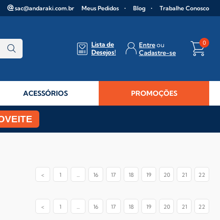
sac@andaraki.com.br
Meus Pedidos
Blog
Trabalhe Conosco
0
Lista de
Entre
Desejos!
Cadastre-se
ACESSÓRIOS
PROMOÇÕES
OVEITE
<
1
...
16
17
18
19
20
21
22
<
1
...
16
17
18
19
20
21
22