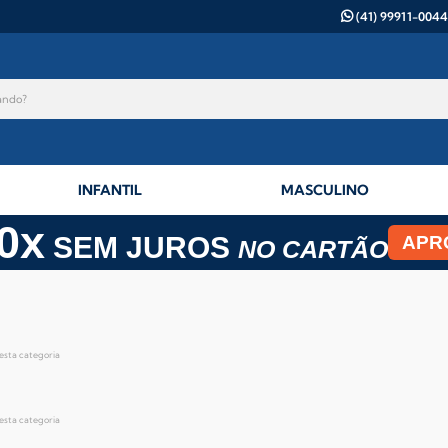
(41) 99911-0044
INFANTIL
MASCULINO
0x
SEM JUROS
APR
NO CARTÃO
esta categoria
esta categoria