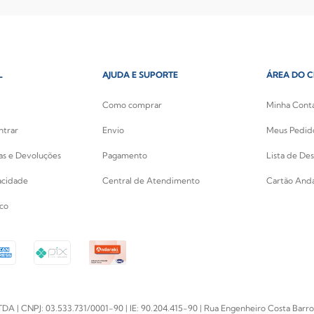
L
AJUDA E SUPORTE
ÁREA DO C
Como comprar
Minha Cont
ntrar
Envio
Meus Pedid
cas e Devoluções
Pagamento
Lista de Des
vacidade
Central de Atendimento
Cartão Anda
co
PJ: 03.533.731/0001-90 | IE: 90.204.415-90 | Rua Engenheiro Costa Barros, 