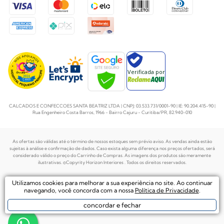
Verificada por
CALCADOS E CONFECCOES SANTA BEATRIZ LTDA | CNPJ: 03.533.731/0001-90 | IE: 90.204.415-90 |
Rua Engenheiro Costa Barros, 1966 - Bairro Cajuru - Curitiba/PR, 82.940-010
As ofertas são válidas até o término de nossos estoques sem prévio aviso. As vendas ainda estão
sujeitas à análise e confirmação de dados. Caso exista alguma diferença nos preços
ofertados, será
considerado válido o preço do Carrinho de Compras. As imagens dos produtos são meramente
ilustrativas. ©Copyrity Horizon Interiores . Todos os direitos reservados.
Plataforma de
Utilizamos cookies para melhorar a sua experiência no site. Ao continuar
Desenvolvido por
Ecommerce by
navegando, você concorda com a nossa
Política de Privacidade
.
concordar e fechar