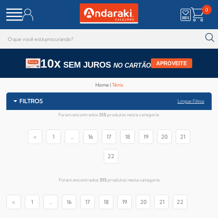
0
10x
SEM JUROS
APROVEITE
NO CARTÃO
Home
Tênis
FILTROS
Limpar Filtros
Foram encontrados
515
produtos nesta categoria
<
1
...
16
17
18
19
20
21
22
Foram encontrados
515
produtos nesta categoria
<
1
...
16
17
18
19
20
21
22