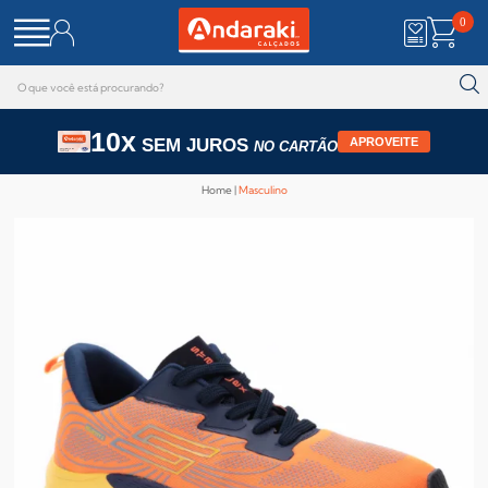
0
10x
SEM JUROS
APROVEITE
NO CARTÃO
Home
Masculino