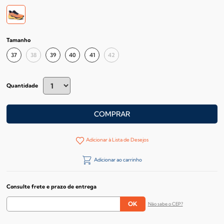
Tamanho
37
38
39
40
41
42
Quantidade
COMPRAR
Adicionar à Lista de Desejos
Adicionar ao carrinho
Consulte frete e prazo de entrega
Não sabe o CEP?