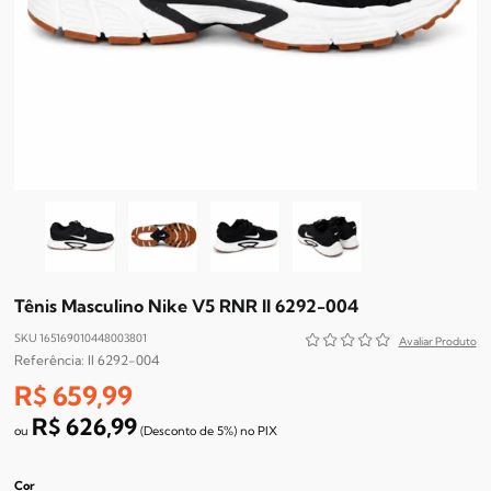
Tênis Masculino Nike V5 RNR II 6292-004
SKU 165169010448003801
II 6292-004
R$ 659,99
R$ 626,99
(Desconto
de
5%)
no
PIX
Cor