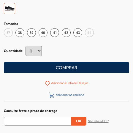
Tamanho
37
38
39
40
41
42
43
44
Quantidade
COMPRAR
Adicionar à Lista de Desejos
Adicionar ao carrinho
Consulte frete e prazo de entrega
Não sabe o CEP?