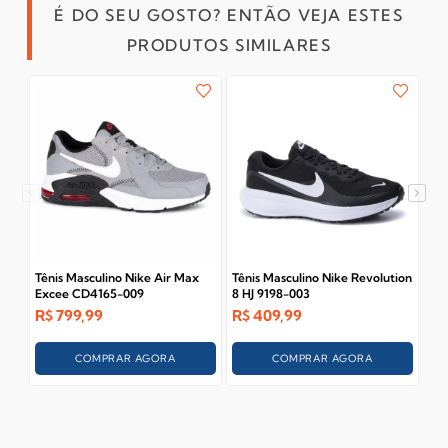
É DO SEU GOSTO? ENTÃO VEJA ESTES
PRODUTOS SIMILARES
Tênis Masculino Nike Air Max
Tênis Masculino Nike Revolution
Tên
Excee CD4165-009
8 HJ 9198-003
HM
R$
799,99
R$
409,99
R$
COMPRAR AGORA
COMPRAR AGORA