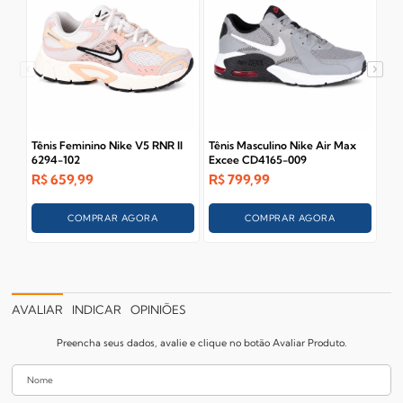
Tênis Feminino Nike V5 RNR II
Tênis Masculino Nike Air Max
Tên
6294-102
Excee CD4165-009
Str
R$
659,99
R$
799,99
R$
COMPRAR AGORA
COMPRAR AGORA
AVALIAR
INDICAR
OPINIÕES
Preencha seus dados, avalie e clique no botão Avaliar Produto.