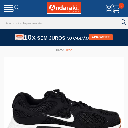
0
10x
SEM JUROS
APROVEITE
NO CARTÃO
Home
Tênis