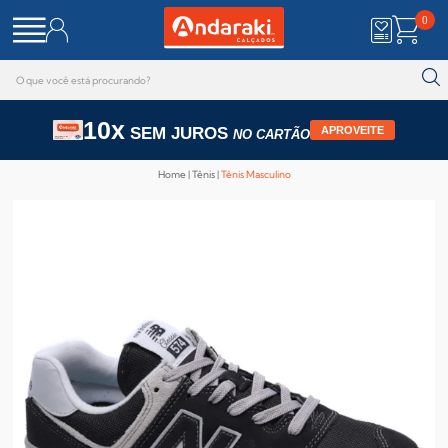
0
10x
SEM JUROS
APROVEITE
NO CARTÃO
Home
Tênis
Tênis Masculino