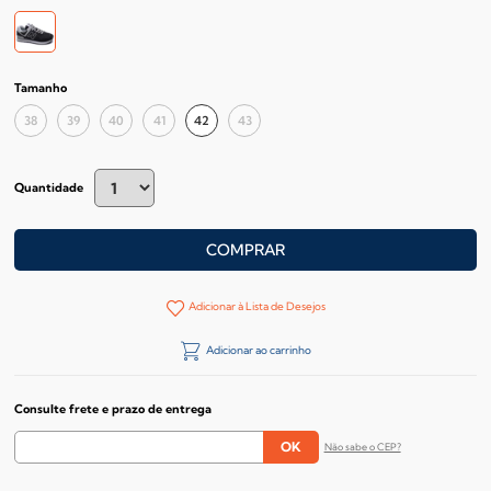
Tamanho
38
39
40
41
42
43
Quantidade
COMPRAR
Adicionar à Lista de Desejos
Adicionar ao carrinho
Consulte frete e prazo de entrega
Não sabe o CEP?