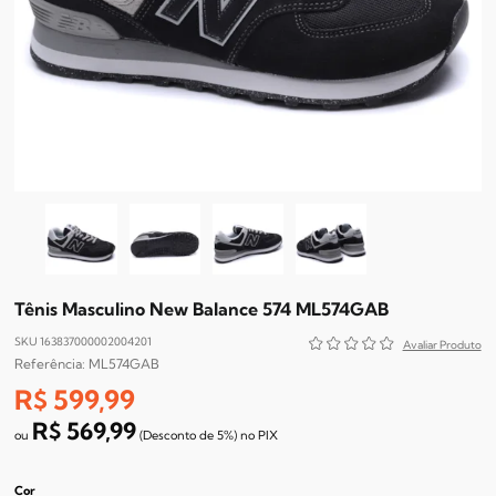
Tênis Masculino New Balance 574 ML574GAB
SKU 163837000002004201
ML574GAB
R$ 599,99
R$ 569,99
(Desconto
de
5%)
no
PIX
Cor