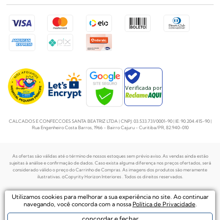
Verificada por
CALCADOS E CONFECCOES SANTA BEATRIZ LTDA | CNPJ: 03.533.731/0001-90 | IE: 90.204.415-90 |
Rua Engenheiro Costa Barros, 1966 - Bairro Cajuru - Curitiba/PR, 82.940-010
As ofertas são válidas até o término de nossos estoques sem prévio aviso. As vendas ainda estão
sujeitas à análise e confirmação de dados. Caso exista alguma diferença nos preços
ofertados, será
considerado válido o preço do Carrinho de Compras. As imagens dos produtos são meramente
ilustrativas. ©Copyrity Horizon Interiores . Todos os direitos reservados.
Plataforma de
Utilizamos cookies para melhorar a sua experiência no site. Ao continuar
Desenvolvido por
Ecommerce by
navegando, você concorda com a nossa
Política de Privacidade
.
concordar e fechar