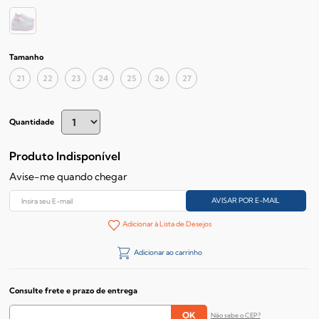
Tamanho
21
22
23
24
25
26
27
Quantidade
Produto Indisponível
Avise-me quando chegar
Adicionar à Lista de Desejos
Adicionar ao carrinho
Consulte frete e prazo de entrega
Não sabe o CEP?