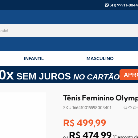
(41) 99911-0044
INFANTIL
MASCULINO
0x
SEM JUROS
APR
NO CARTÃO
Tênis Feminino Olymp
SKU 166410015598003401
R$ 499,99
R$ 474,99
(Desconto
d