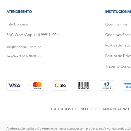
ATENDIMENTO
INSTITUCIONA
Fale Conosco
Quem Somos
SAC WhatsApp: (41) 99911-0044
Onde Nos Enco
Política de Tro
sac@andaraki.com.br
Política de Pri
Seg-Sex: 9:00 às 18:00 hrs
Trabalhe Conos
CALCADOS E CONFECCOES SANTA BEATRIZ LTDA | CN
As ofertas são válidas até o término de nossos estoques sem prévio aviso. As vendas ainda estã