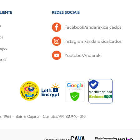
LIENTE
REDES SOCIAIS
a
Facebook/andarakicalcados
os
Instagram/andarakicalcados
ejos
Youtube/Andaraki
raki
Verificada por
1966 - Bairro Cajuru - Curitiba/PR, 82.940-010
Plataforma de
Desenvolvido por