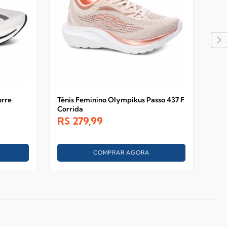
orre
Tênis Feminino Olympikus Passo 437 F
Tên
Corrida
R$
279,99
R$
COMPRAR AGORA