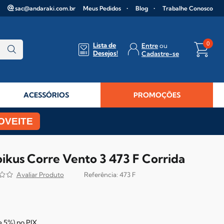
sac@andaraki.com.br
Meus Pedidos
Blog
Trabalhe Conosco
0
Lista de
Entre
Desejos!
Cadastre-se
ACESSÓRIOS
PROMOÇÕES
OVEITE
ikus Corre Vento 3 473 F Corrida
473 F
e
5%)
no
PIX