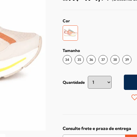
Cor
Tamanho
34
35
36
37
38
39
Quantidade
Consulte frete e prazo de entrega