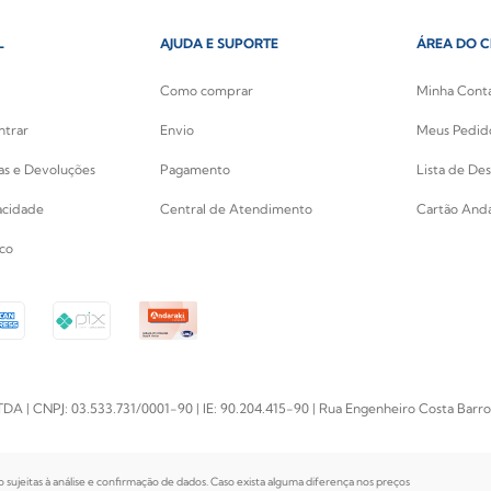
L
AJUDA E SUPORTE
ÁREA DO C
Como comprar
Minha Cont
ntrar
Envio
Meus Pedid
cas e Devoluções
Pagamento
Lista de Des
vacidade
Central de Atendimento
Cartão Anda
co
PJ: 03.533.731/0001-90 | IE: 90.204.415-90 | Rua Engenheiro Costa Barros, 
o sujeitas à análise e confirmação de dados. Caso exista alguma diferença nos preços