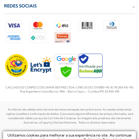
REDES SOCIAIS
Verificada por
CALCADOS E CONFECCOES SANTA BEATRIZ LTDA | CNPJ: 03.533.731/0001-90 | IE: 90.204.415-90 |
Rua Engenheiro Costa Barros, 1966 - Bairro Cajuru - Curitiba/PR, 82.940-010
As ofertas são válidas até o término de nossos estoques sem prévio aviso. As vendas ainda estão
sujeitas à análise e confirmação de dados. Caso exista alguma diferença nos preços
ofertados, será
considerado válido o preço do Carrinho de Compras. As imagens dos produtos são meramente
ilustrativas. ©Copyrity Horizon Interiores . Todos os direitos reservados.
Plataforma de
Utilizamos cookies para melhorar a sua experiência no site. Ao continuar
Desenvolvido por
Ecommerce by