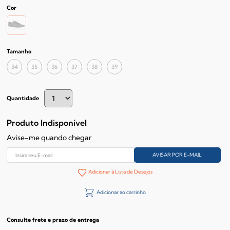
Cor
Tamanho
34
35
36
37
38
39
Quantidade
Produto Indisponível
Avise-me quando chegar
Adicionar à Lista de Desejos
Adicionar ao carrinho
Consulte frete e prazo de entrega