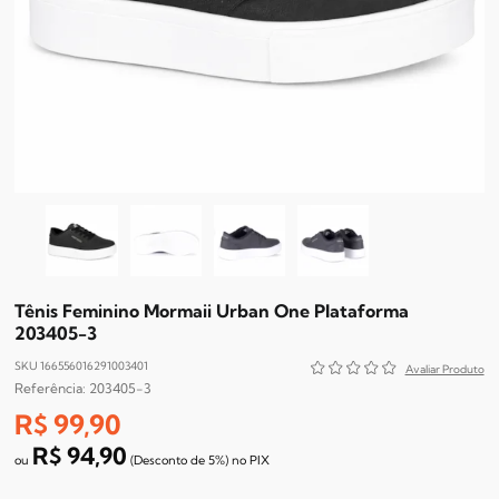
Tênis Feminino Mormaii Urban One Plataforma
203405-3
SKU 166556016291003401
203405-3
R$ 99,90
R$ 94,90
(Desconto
de
5%)
no
PIX