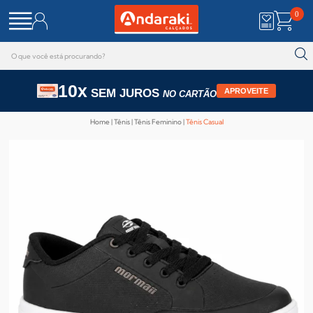
0
10x
SEM JUROS
APROVEITE
NO CARTÃO
Home
Tênis
Tênis Feminino
Tênis Casual