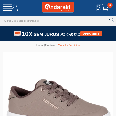
0
10x
SEM JUROS
APROVEITE
NO CARTÃO
Home
Feminino
Calçados Feminino