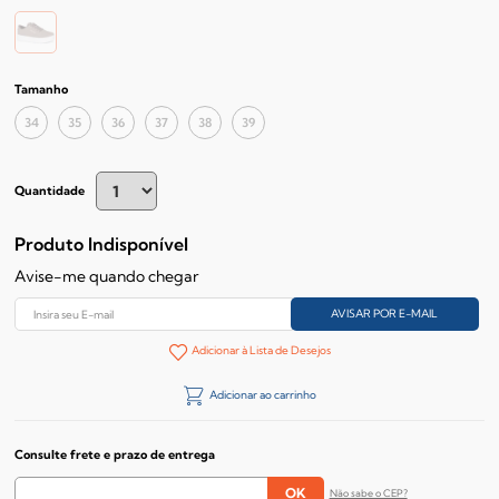
Tamanho
34
35
36
37
38
39
Quantidade
Produto Indisponível
Avise-me quando chegar
Adicionar à Lista de Desejos
Adicionar ao carrinho
Consulte frete e prazo de entrega
Não sabe o CEP?