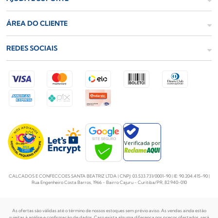
ÁREA DO CLIENTE
REDES SOCIAIS
Verificada por
CALCADOS E CONFECCOES SANTA BEATRIZ LTDA | CNPJ: 03.533.731/0001-90 | IE: 90.204.415-90 |
Rua Engenheiro Costa Barros, 1966 - Bairro Cajuru - Curitiba/PR, 82.940-010
As ofertas são válidas até o término de nossos estoques sem prévio aviso. As vendas ainda estão
sujeitas à análise e confirmação de dados. Caso exista alguma diferença nos preços
ofertados, será