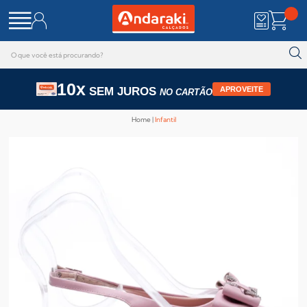
10x
SEM JUROS
APROVEITE
NO CARTÃO
Home
Infantil