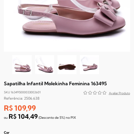
Sapatilha Infantil Molekinha Feminina 163495
SKU 163495000033002601
2506.638
R$ 109,99
R$ 104,49
(Desconto
de
5%)
no
PIX
Cor