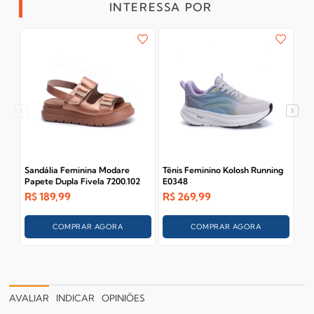
INTERESSA POR
3
Sandália Feminina Modare
Tênis Feminino Kolosh Running
Ta
Papete Dupla Fivela 7200.102
E0348
Ana
01
R$
189,99
R$
269,99
R$
COMPRAR AGORA
COMPRAR AGORA
AVALIAR
INDICAR
OPINIÕES