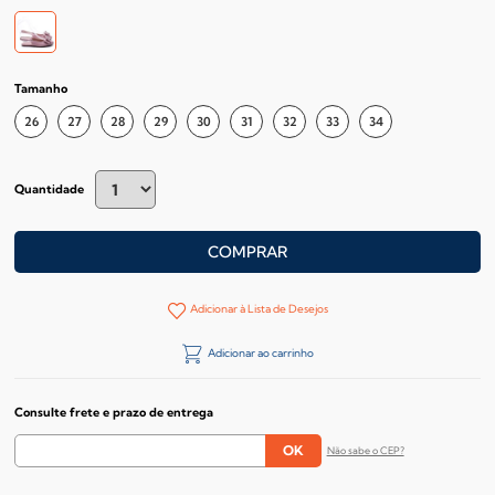
Tamanho
26
27
28
29
30
31
32
33
34
Quantidade
COMPRAR
Adicionar à Lista de Desejos
Adicionar ao carrinho
Consulte frete e prazo de entrega
Não sabe o CEP?